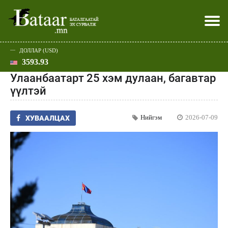
ДОЛЛАР (USD)
3593.93
Хэвлэл мэдээллээр
Батаар юу хэлэв
Эдийн засаг
Нийгэм
Дэлхий
Улс төр
Спорт
Эхлэл
Шар
Улаанбаатарт 25 хэм дулаан, багавтар
үүлтэй
Нийгэм
2026-07-09
ХУВААЛЦАХ