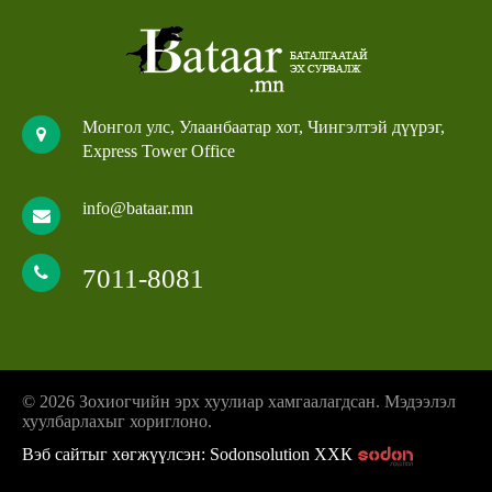
Монгол улс, Улаанбаатар хот, Чингэлтэй дүүрэг,
Express Tower Office
info@bataar.mn
7011-8081
© 2026 Зохиогчийн эрх хуулиар хамгаалагдсан. Мэдээлэл
хуулбарлахыг хориглоно.
Вэб сайтыг хөгжүүлсэн: Sodonsolution ХХК
z