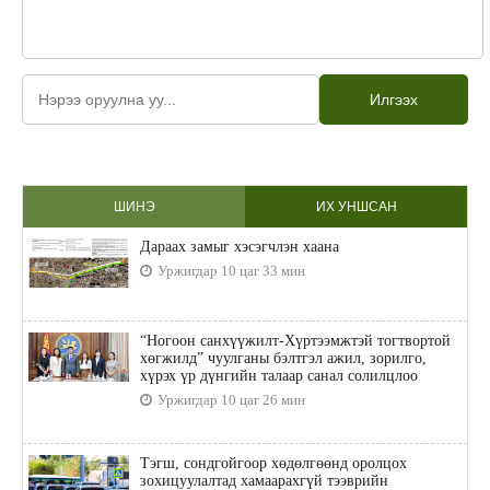
Илгээх
ШИНЭ
ИХ УНШСАН
Дараах замыг хэсэгчлэн хаана
Уржигдар 10 цаг 33 мин
“Ногоон санхүүжилт-Хүртээмжтэй тогтвортой
хөгжилд” чуулганы бэлтгэл ажил, зорилго,
хүрэх үр дүнгийн талаар санал солилцлоо
Уржигдар 10 цаг 26 мин
Тэгш, сондгойгоор хөдөлгөөнд оролцох
зохицуулалтад хамаарахгүй тээврийн