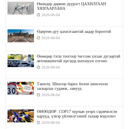
Өнөөдөр дөрвөн дүүрэгт ЦАХИЛГААН
ХЯЗГААРЛАНА
2026-08-04
Өдөртөө дуу цахилгаантай аадар бороотой
2026-08-04
Өнөөдөр тэгш тоогоор төгссөн улсын дугаартай
автомашинтай иргэдэд шатахуун олгоно
2026-08-04
Танилц: Шинээр барих болон шинэчлэн
засварлах гудамж, замууд
2026-08-04
ӨНӨӨДӨР: COP17 хурлын үеэрх сэдэвчилсэн
өдрүүд, үзвэр үйлчилгээний талаар мэдээлнэ
2026-08-04