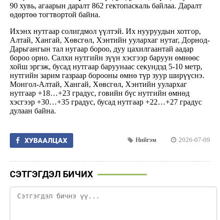
90 хувь, агаарын даралт 862 гектопаскаль байлаа. Даралт
өдөртөө тогтвортой байна.
Ихэнх нутгаар солигдмол үүлтэй. Их нууруудын хотгор,
Алтай, Хангай, Хөвсгөл, Хэнтийн уулархаг нутаг, Дорнод-
Дарьгангын тал нугаар бороо, дуу цахилгаантай аадар
бороо орно. Салхи нутгийн зүүн хэсгээр баруун өмнөөс
хойш эргэж, бусад нутгаар баруунаас секундэд 5-10 метр,
нутгийн зарим газраар борооны өмнө түр зуур ширүүснэ.
Монгол-Алтай, Хангай, Хөвсгөл, Хэнтийн уулархаг
нутгаар +18…+23 градус, говийн бүс нутгийн өмнөд
хэсгээр +30…+35 градус, бусад нутгаар +22…+27 градус
дулаан байна.
Нийгэм
2026-07-09
ХУВААЛЦАХ
СЭТГЭГДЭЛ БИЧИХ