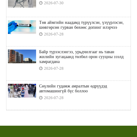
2026-07-30
Төв аймгийн наадамд түрүүлсэн, үзүүрлэсэн,
шөвгөрсөн гурван бөхөөс допинг илэрчээ
2026-07-28
Байр түрээслэнгээ, урьдчилгааг нь таван
жилийн хугацаанд төлбөл орон сууцны зээлд
хамрагдана
2026-07-28
Сөүлийн гудамж амралтын өдрүүдэд
автомашингүй бүс боллоо
2026-07-28