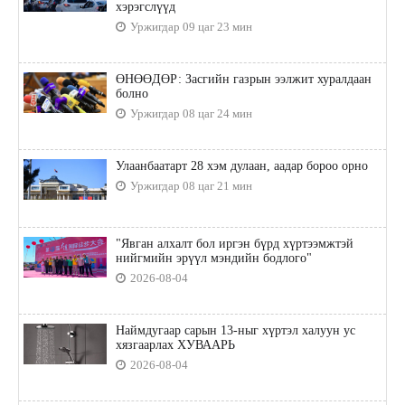
хэрэгслүүд
Уржигдар 09 цаг 23 мин
ӨНӨӨДӨР: Засгийн газрын ээлжит хуралдаан
болно
Уржигдар 08 цаг 24 мин
Улаанбаатарт 28 хэм дулаан, аадар бороо орно
Уржигдар 08 цаг 21 мин
"Явган алхалт бол иргэн бүрд хүртээмжтэй
нийгмийн эрүүл мэндийн бодлого"
2026-08-04
Наймдугаар сарын 13-ныг хүртэл халуун ус
хязгаарлах ХУВААРЬ
2026-08-04