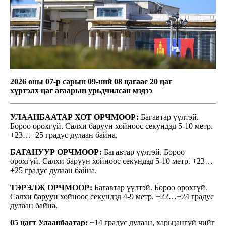
2026 оны 07-р сарын 09-ний 08 цагаас 20 цаг
хүртэлх
цаг агаарын урьдчилсан мэдээ
УЛААНБААТАР ХОТ ОРЧМООР:
Багавтар үүлтэй.
Бороо орохгүй. Салхи баруун хойноос секундэд 5-10 метр.
+23…+25 градус дулаан байна.
БАГАНУУР ОРЧМООР:
Багавтар үүлтэй. Бороо
орохгүй. Салхи баруун хойноос секундэд 5-10 метр. +23…
+25 градус дулаан байна.
ТЭРЭЛЖ ОРЧМООР:
Багавтар үүлтэй. Бороо орохгүй.
Салхи баруун хойноос секундэд 4-9 метр. +22…+24 градус
дулаан байна.
05 цагт Улаанбаатар:
+14 градус дулаан, харьцангуй чийг