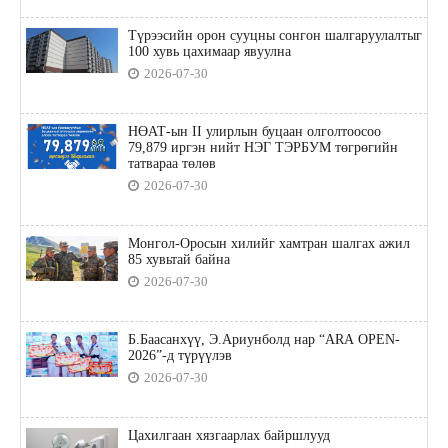
Түрээсийн орон сууцны сонгон шалгаруулалтыг
100 хувь цахимаар явуулна
2026-07-30
НӨАТ-ын II улирлын буцаан олголтоосоо
79,879 иргэн нийт НЭГ ТЭРБУМ төгрөгийн
татвараа төлөв
2026-07-30
Монгол-Оросын хилийг хамтран шалгах ажил
85 хувьтай байна
2026-07-30
Б.Баасанхүү, Э.Ариунболд нар “ARA OPEN-
2026”-д түрүүлэв
2026-07-30
Цахилгаан хязгаарлах байршлууд