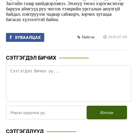
Засгийн газар шийдвэрлэжээ. Энэхүү төсөл хэрэгжсэнээр
баруун аймгууд руу чиглэх тээврийн урсгалын аюулгүй
байдал, нэвтрүүлэх чадвар сайжирч, зорчих хугацаа
багасах хүлээлттэй байна.
Нийгэм
2026-07-09
ХУВААЛЦАХ
СЭТГЭГДЭЛ БИЧИХ
Илгээх
СЭТГЭГДЛҮҮД