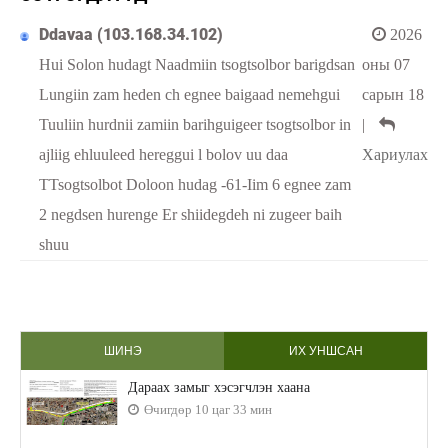
Ddavaa (103.168.34.102)
2026
Hui Solon hudagt Naadmiin tsogtsolbor barigdsan
оны 07
Lungiin zam heden ch egnee baigaad nemehgui
сарын 18
Tuuliin hurdnii zamiin barihguigeer tsogtsolbor in
|
ajliig ehluuleed hereggui l bolov uu daa
Хариулах
TTsogtsolbot Doloon hudag -61-Iim 6 egnee zam
2 negdsen hurenge Er shiidegdeh ni zugeer baih
shuu
ШИНЭ
ИХ УНШСАН
Дараах замыг хэсэгчлэн хаана
Өчигдөр 10 цаг 33 мин