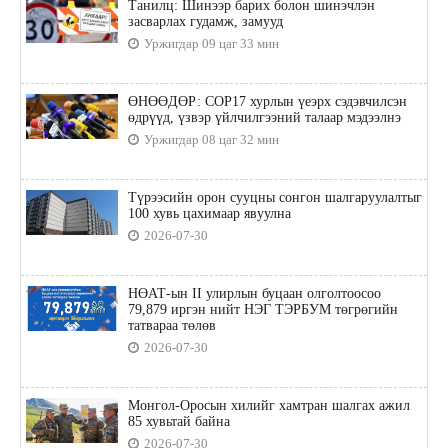
Танилц: Шинээр барих болон шинэчлэн
засварлах гудамж, замууд
Уржигдар 09 цаг 33 мин
ӨНӨӨДӨР: COP17 хурлын үеэрх сэдэвчилсэн
өдрүүд, үзвэр үйлчилгээний талаар мэдээлнэ
Уржигдар 08 цаг 32 мин
Түрээсийн орон сууцны сонгон шалгаруулалтыг
100 хувь цахимаар явуулна
2026-07-30
НӨАТ-ын II улирлын буцаан олголтоосоо
79,879 иргэн нийт НЭГ ТЭРБУМ төгрөгийн
татвараа төлөв
2026-07-30
Монгол-Оросын хилийг хамтран шалгах ажил
85 хувьтай байна
2026-07-30