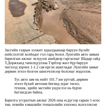
Засгийн газрын ээлжит хуралдаанаар баруун бүсийг
нийслэлтэй холбодог гол гарц болох Лүнгийн авто замын
барилгын ажлыг эхлүүлэх шийдвэр гаргасныг Шадар сайд
Т.Доржханд танилцууллаа.Тэрбээр жил бүр баруун
чиглэлд зорчих 1-1.2 сая иргэн ашигладаг Лүнгийн замыг
дөрвөн эгнээ болгон шинэчлэхээр болсныг мэдээлэв.
Тус авто зам нь нийт 101.7 км урттай, дөрвөн
эгнээ бүхий автозам бөгөөд зураг төсөл,
техник, эдийн засгийн үндэслэл нь бүрэн
батлагдсан байна.
Барилга угсралтын ажлыг 2026 оны есдүгээр сарын 1-нээс
төр, хувийн хэвшлийн түншлэлийн хүрээнд эхлүүлэхээр