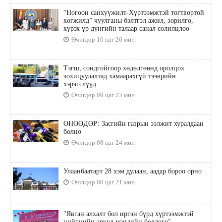
“Ногоон санхүүжилт-Хүртээмжтэй тогтвортой
хөгжилд” чуулганы бэлтгэл ажил, зорилго,
хүрэх үр дүнгийн талаар санал солилцлоо
Өчигдөр 10 цаг 26 мин
Тэгш, сондгойгоор хөдөлгөөнд оролцох
зохицуулалтад хамаарахгүй тээврийн
хэрэгслүүд
Өчигдөр 09 цаг 23 мин
ӨНӨӨДӨР: Засгийн газрын ээлжит хуралдаан
болно
Өчигдөр 08 цаг 24 мин
Улаанбаатарт 28 хэм дулаан, аадар бороо орно
Өчигдөр 08 цаг 21 мин
"Явган алхалт бол иргэн бүрд хүртээмжтэй
нийгмийн эрүүл мэндийн бодлого"