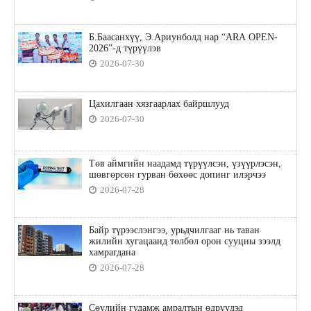
Б.Баасанхүү, Э.Ариунболд нар “ARA OPEN-
2026”-д түрүүлэв
2026-07-30
Цахилгаан хязгаарлах байршлууд
2026-07-30
Төв аймгийн наадамд түрүүлсэн, үзүүрлэсэн,
шөвгөрсөн гурван бөхөөс допинг илэрчээ
2026-07-28
Байр түрээслэнгээ, урьдчилгааг нь таван
жилийн хугацаанд төлбөл орон сууцны зээлд
хамрагдана
2026-07-28
Сөүлийн гудамж амралтын өдрүүдэд