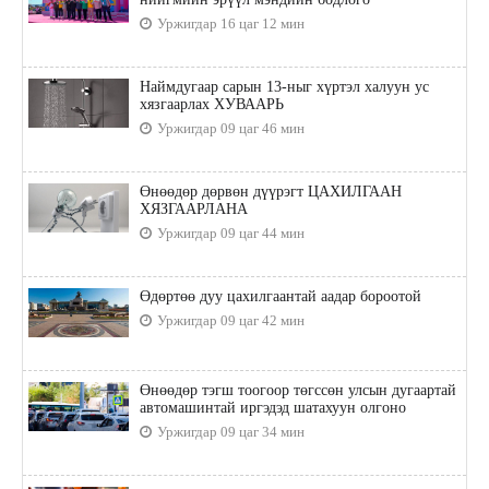
Уржигдар 16 цаг 12 мин
Наймдугаар сарын 13-ныг хүртэл халуун ус
хязгаарлах ХУВААРЬ
Уржигдар 09 цаг 46 мин
Өнөөдөр дөрвөн дүүрэгт ЦАХИЛГААН
ХЯЗГААРЛАНА
Уржигдар 09 цаг 44 мин
Өдөртөө дуу цахилгаантай аадар бороотой
Уржигдар 09 цаг 42 мин
Өнөөдөр тэгш тоогоор төгссөн улсын дугаартай
автомашинтай иргэдэд шатахуун олгоно
Уржигдар 09 цаг 34 мин