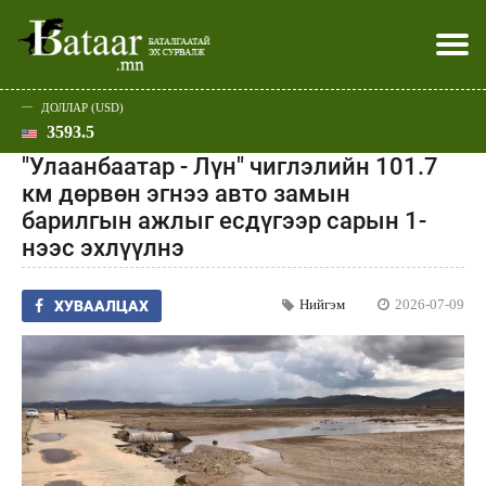
ДОЛЛАР (USD)
3593.5
Хэвлэл мэдээллээр
Батаар юу хэлэв
Эдийн засаг
Нийгэм
Дэлхий
Улс төр
Спорт
Эхлэл
Шар
"Улаанбаатар - Лүн" чиглэлийн 101.7
км дөрвөн эгнээ авто замын
барилгын ажлыг есдүгээр сарын 1-
нээс эхлүүлнэ
Нийгэм
2026-07-09
ХУВААЛЦАХ