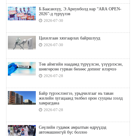
Б.Баасанхүү, Э.Ариунболд нар “ARA OPEN-
2026”-д түрүүлэв
2026-07-30
Цахилгаан хязгаарлах байршлууд
2026-07-30
Төв аймгийн наадамд түрүүлсэн, үзүүрлэсэн,
шөвгөрсөн гурван бөхөөс допинг илэрчээ
2026-07-28
Байр түрээслэнгээ, урьдчилгааг нь таван
жилийн хугацаанд төлбөл орон сууцны зээлд
хамрагдана
2026-07-28
Сөүлийн гудамж амралтын өдрүүдэд
автомашингүй бүс боллоо