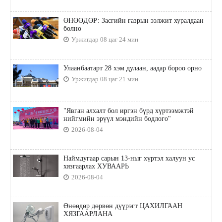
ӨНӨӨДӨР: Засгийн газрын ээлжит хуралдаан
болно
Уржигдар 08 цаг 24 мин
Улаанбаатарт 28 хэм дулаан, аадар бороо орно
Уржигдар 08 цаг 21 мин
"Явган алхалт бол иргэн бүрд хүртээмжтэй
нийгмийн эрүүл мэндийн бодлого"
2026-08-04
Наймдугаар сарын 13-ныг хүртэл халуун ус
хязгаарлах ХУВААРЬ
2026-08-04
Өнөөдөр дөрвөн дүүрэгт ЦАХИЛГААН
ХЯЗГААРЛАНА