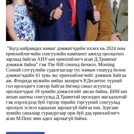
"Бүгд найрамдах намыг дэмжигчдийн ихэнх нь 2024 оны
ерөнхийлөгчийн сонгуулийн кампанит ажилд оролцохоо
зарлаад байгаа АНУ-ын ерөнхийлөгч асан Д.Трампыг
дэмжиж байна" гэж The Hill сонинд бичжээ. Morning
Consult сэтгүүлийн судалгаагаар тус намын гишүүд болон
дэмжигчдийн 61 хувь экс ерөнхийлөгчийг дэмжиж байгаа
аж. Флорида мужийн амбан захирагч Р.Десантис түүний
гол өрсөлдөгч хэвээр байгаа бөгөөд санал асуулгад
оролцогчдын 18 хувийн дэмжлэгийг авсан байна. БНН-ын
анхан шатны сонгуульд Д.Трамптай өрсөлдөх магадлалтай
гэж нэрлэгдээд буй тэрээр төрийн тэргүүний сонгуульд
оролцох эсэхээ хараахан зарлаагүй байгаа юм. Зургаан
хувийн саналаар гуравдугаар орж буй дэд ерөнхийлөгч
асан М.Пенс мөн адил зарлаагүй байна.