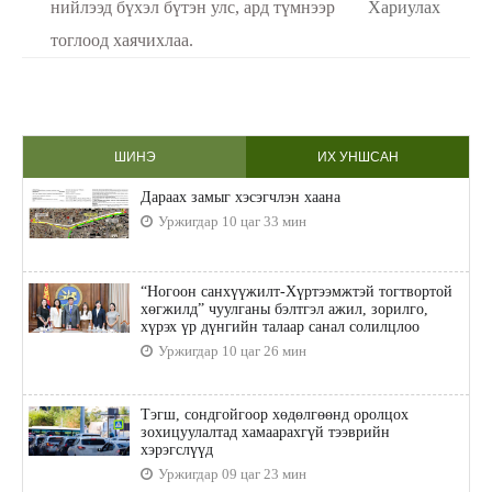
нийлээд бүхэл бүтэн улс, ард түмнээр
Хариулах
тоглоод хаячихлаа.
ШИНЭ
ИХ УНШСАН
Дараах замыг хэсэгчлэн хаана
Уржигдар 10 цаг 33 мин
“Ногоон санхүүжилт-Хүртээмжтэй тогтвортой
хөгжилд” чуулганы бэлтгэл ажил, зорилго,
хүрэх үр дүнгийн талаар санал солилцлоо
Уржигдар 10 цаг 26 мин
Тэгш, сондгойгоор хөдөлгөөнд оролцох
зохицуулалтад хамаарахгүй тээврийн
хэрэгслүүд
Уржигдар 09 цаг 23 мин