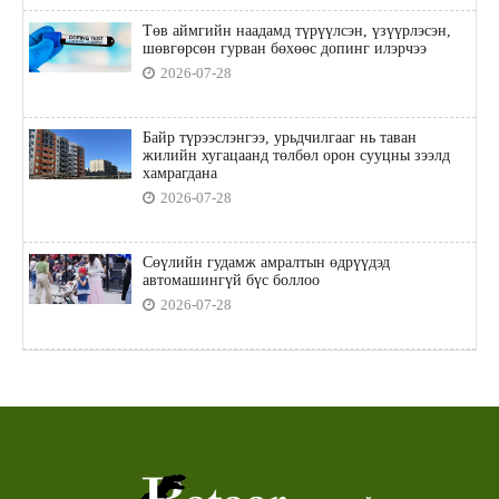
Төв аймгийн наадамд түрүүлсэн, үзүүрлэсэн,
шөвгөрсөн гурван бөхөөс допинг илэрчээ
2026-07-28
Байр түрээслэнгээ, урьдчилгааг нь таван
жилийн хугацаанд төлбөл орон сууцны зээлд
хамрагдана
2026-07-28
Сөүлийн гудамж амралтын өдрүүдэд
автомашингүй бүс боллоо
2026-07-28