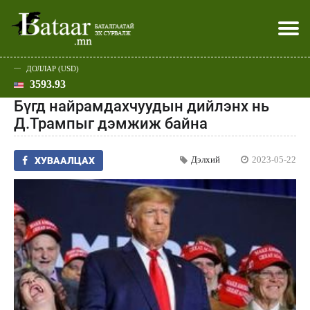
ДОЛЛАР (USD)
3593.93
Хэвлэл мэдээллээр
Батаар юу хэлэв
Эдийн засаг
Нийгэм
Дэлхий
Улс төр
Спорт
Эхлэл
Шар
Бүгд найрамдахчуудын дийлэнх нь
Д.Трампыг дэмжиж байна
Дэлхий
2023-05-22
ХУВААЛЦАХ