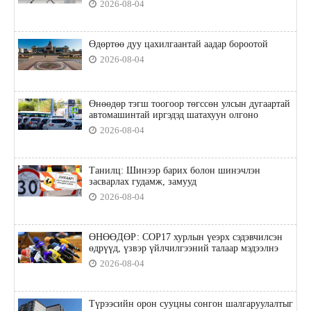
2026-08-04
Өдөртөө дуу цахилгаантай аадар бороотой
2026-08-04
Өнөөдөр тэгш тоогоор төгссөн улсын дугаартай
автомашинтай иргэдэд шатахуун олгоно
2026-08-04
Танилц: Шинээр барих болон шинэчлэн
засварлах гудамж, замууд
2026-08-04
ӨНӨӨДӨР: COP17 хурлын үеэрх сэдэвчилсэн
өдрүүд, үзвэр үйлчилгээний талаар мэдээлнэ
2026-08-04
Түрээсийн орон сууцны сонгон шалгаруулалтыг