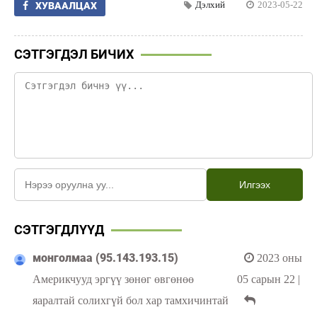
Дэлхий
2023-05-22
ХУВААЛЦАХ
СЭТГЭГДЭЛ БИЧИХ
Илгээх
СЭТГЭГДЛҮҮД
монголмаа (95.143.193.15)
2023 оны
Америкчууд эргүү зөнөг өвгөнөө
05 сарын 22
|
яаралтай солихгүй бол хар тамхичинтай