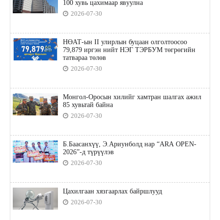
100 хувь цахимаар явуулна
2026-07-30
НӨАТ-ын II улирлын буцаан олголтоосоо
79,879 иргэн нийт НЭГ ТЭРБУМ төгрөгийн
татвараа төлөв
2026-07-30
Монгол-Оросын хилийг хамтран шалгах ажил
85 хувьтай байна
2026-07-30
Б.Баасанхүү, Э.Ариунболд нар “ARA OPEN-
2026”-д түрүүлэв
2026-07-30
Цахилгаан хязгаарлах байршлууд
2026-07-30