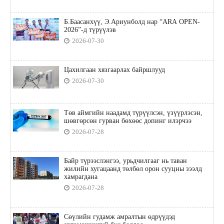
Б.Баасанхүү, Э.Ариунболд нар “ARA OPEN-
2026”-д түрүүлэв
2026-07-30
Цахилгаан хязгаарлах байршлууд
2026-07-30
Төв аймгийн наадамд түрүүлсэн, үзүүрлэсэн,
шөвгөрсөн гурван бөхөөс допинг илэрчээ
2026-07-28
Байр түрээслэнгээ, урьдчилгааг нь таван
жилийн хугацаанд төлбөл орон сууцны зээлд
хамрагдана
2026-07-28
Сөүлийн гудамж амралтын өдрүүдэд