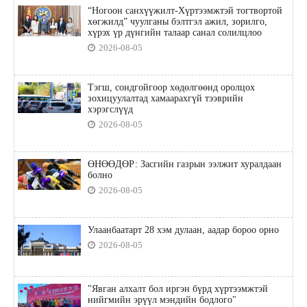
“Ногоон санхүүжилт-Хүртээмжтэй тогтвортой
хөгжилд” чуулганы бэлтгэл ажил, зорилго,
хүрэх үр дүнгийн талаар санал солилцлоо
2026-08-05
Тэгш, сондгойгоор хөдөлгөөнд оролцох
зохицуулалтад хамаарахгүй тээврийн
хэрэгслүүд
2026-08-05
ӨНӨӨДӨР: Засгийн газрын ээлжит хуралдаан
болно
2026-08-05
Улаанбаатарт 28 хэм дулаан, аадар бороо орно
2026-08-05
"Явган алхалт бол иргэн бүрд хүртээмжтэй
нийгмийн эрүүл мэндийн бодлого"