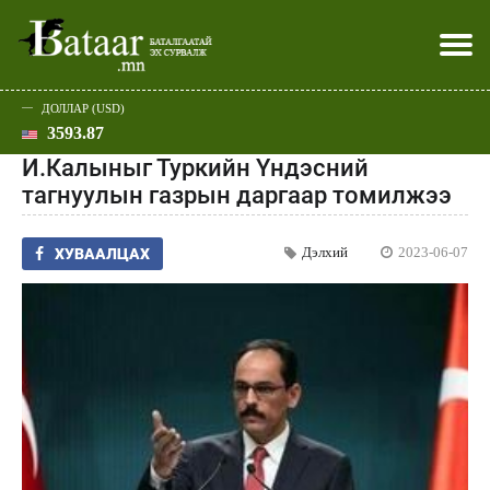
ДОЛЛАР (USD)
3593.87
Хэвлэл мэдээллээр
Батаар юу хэлэв
Эдийн засаг
Нийгэм
Дэлхий
Улс төр
Спорт
Эхлэл
Шар
И.Калыныг Туркийн Үндэсний
тагнуулын газрын даргаар томилжээ
Дэлхий
2023-06-07
ХУВААЛЦАХ