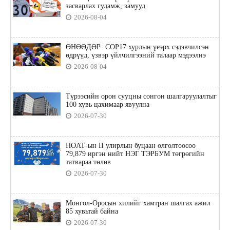
засварлах гудамж, замууд
2026-08-04
ӨНӨӨДӨР: COP17 хурлын үеэрх сэдэвчилсэн
өдрүүд, үзвэр үйлчилгээний талаар мэдээлнэ
2026-08-04
Түрээсийн орон сууцны сонгон шалгаруулалтыг
100 хувь цахимаар явуулна
2026-07-30
НӨАТ-ын II улирлын буцаан олголтоосоо
79,879 иргэн нийт НЭГ ТЭРБУМ төгрөгийн
татвараа төлөв
2026-07-30
Монгол-Оросын хилийг хамтран шалгах ажил
85 хувьтай байна
2026-07-30