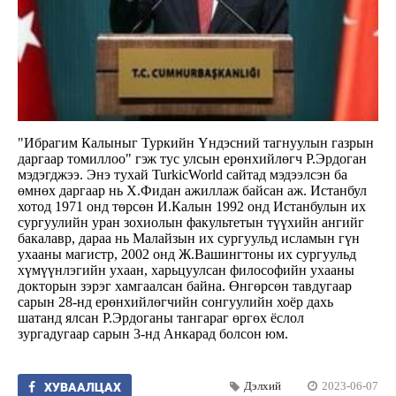
"Ибрагим Калыныг Туркийн Үндэсний тагнуулын газрын
даргаар томиллоо" гэж тус улсын ерөнхийлөгч Р.Эрдоган
мэдэгджээ. Энэ тухай TurkicWorld сайтад мэдээлсэн ба
өмнөх даргаар нь Х.Фидан ажиллаж байсан аж. Истанбул
хотод 1971 онд төрсөн И.Калын 1992 онд Истанбулын их
сургуулийн уран зохиолын факультетын түүхийн ангийг
бакалавр, дараа нь Малайзын их сургуульд исламын гүн
ухааны магистр, 2002 онд Ж.Вашингтоны их сургуульд
хүмүүнлэгийн ухаан, харьцуулсан философийн ухааны
докторын зэрэг хамгаалсан байна. Өнгөрсөн тавдугаар
сарын 28-нд ерөнхийлөгчийн сонгуулийн хоёр дахь
шатанд ялсан Р.Эрдоганы тангараг өргөх ёслол
зургадугаар сарын 3-нд Анкарад болсон юм.
Дэлхий
2023-06-07
ХУВААЛЦАХ