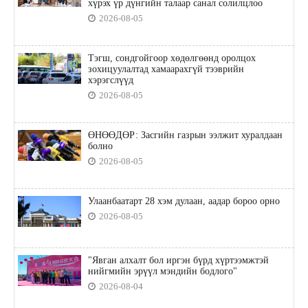
хүрэх үр дүнгийн талаар санал солилцлоо
2026-08-05
Тэгш, сондгойгоор хөдөлгөөнд оролцох
зохицуулалтад хамаарахгүй тээврийн
хэрэгслүүд
2026-08-05
ӨНӨӨДӨР: Засгийн газрын ээлжит хуралдаан
болно
2026-08-05
Улаанбаатарт 28 хэм дулаан, аадар бороо орно
2026-08-05
"Явган алхалт бол иргэн бүрд хүртээмжтэй
нийгмийн эрүүл мэндийн бодлого"
2026-08-04