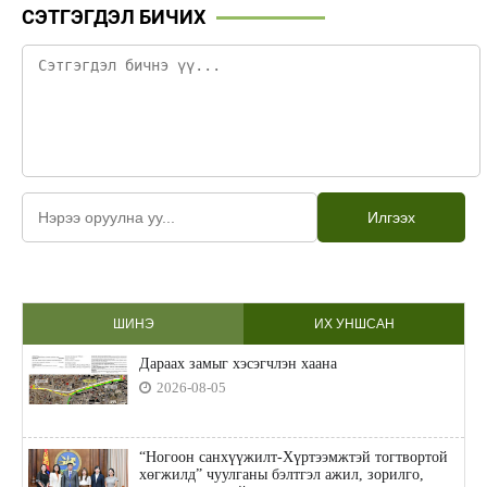
СЭТГЭГДЭЛ БИЧИХ
Илгээх
ШИНЭ
ИХ УНШСАН
Дараах замыг хэсэгчлэн хаана
2026-08-05
“Ногоон санхүүжилт-Хүртээмжтэй тогтвортой
хөгжилд” чуулганы бэлтгэл ажил, зорилго,