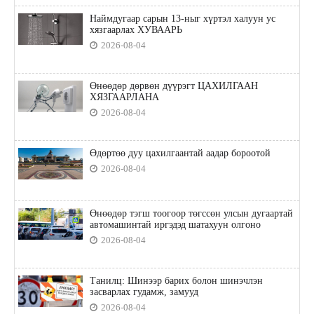
Наймдугаар сарын 13-ныг хүртэл халуун ус
хязгаарлах ХУВААРЬ
2026-08-04
Өнөөдөр дөрвөн дүүрэгт ЦАХИЛГААН
ХЯЗГААРЛАНА
2026-08-04
Өдөртөө дуу цахилгаантай аадар бороотой
2026-08-04
Өнөөдөр тэгш тоогоор төгссөн улсын дугаартай
автомашинтай иргэдэд шатахуун олгоно
2026-08-04
Танилц: Шинээр барих болон шинэчлэн
засварлах гудамж, замууд
2026-08-04