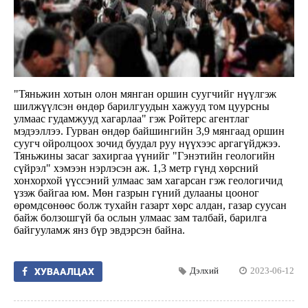
"Тяньжин хотын олон мянган оршин суугчийг нүүлгэж
шилжүүлсэн өндөр барилгуудын хажууд том цуурсны
улмаас гудамжууд хагарлаа" гэж Ройтерс агентлаг
мэдээллээ. Гурван өндөр байшингийн 3,9 мянгаад оршин
суугч ойролцоох зочид буудал руу нүүхээс аргагүйджээ.
Тяньжины засаг захиргаа үүнийг "Гэнэтийн геологийн
сүйрэл" хэмээн нэрлэсэн аж. 1,3 метр гүнд хөрсний
хонхорхой үүссэний улмаас зам хагарсан гэж геологичид
үзэж байгаа юм. Мөн газрын гүний дулааны цооног
өрөмдсөнөөс болж тухайн газарт хөрс алдан, газар суусан
байж болзошгүй ба ослын улмаас зам талбай, барилга
байгууламж янз бүр эвдэрсэн байна.
Дэлхий
2023-06-12
ХУВААЛЦАХ