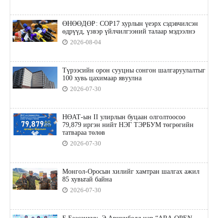
ӨНӨӨДӨР: COP17 хурлын үеэрх сэдэвчилсэн
өдрүүд, үзвэр үйлчилгээний талаар мэдээлнэ
2026-08-04
Түрээсийн орон сууцны сонгон шалгаруулалтыг
100 хувь цахимаар явуулна
2026-07-30
НӨАТ-ын II улирлын буцаан олголтоосоо
79,879 иргэн нийт НЭГ ТЭРБУМ төгрөгийн
татвараа төлөв
2026-07-30
Монгол-Оросын хилийг хамтран шалгах ажил
85 хувьтай байна
2026-07-30