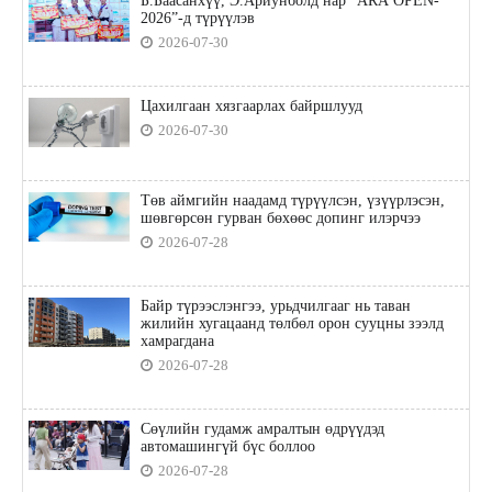
Б.Баасанхүү, Э.Ариунболд нар “ARA OPEN-
2026”-д түрүүлэв
2026-07-30
Цахилгаан хязгаарлах байршлууд
2026-07-30
Төв аймгийн наадамд түрүүлсэн, үзүүрлэсэн,
шөвгөрсөн гурван бөхөөс допинг илэрчээ
2026-07-28
Байр түрээслэнгээ, урьдчилгааг нь таван
жилийн хугацаанд төлбөл орон сууцны зээлд
хамрагдана
2026-07-28
Сөүлийн гудамж амралтын өдрүүдэд
автомашингүй бүс боллоо
2026-07-28