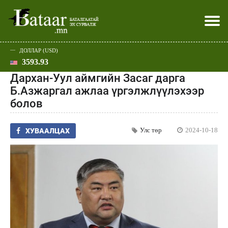
ДОЛЛАР (USD)
3593.93
Хэвлэл мэдээллээр
Батаар юу хэлэв
Эдийн засаг
Нийгэм
Дэлхий
Улс төр
Спорт
Эхлэл
Шар
Дархан-Уул аймгийн Засаг дарга
Б.Азжаргал ажлаа үргэлжлүүлэхээр
болов
Улс төр
2024-10-18
ХУВААЛЦАХ