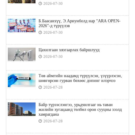
2026-07-30
Б.Баасанхүү, Э.Ариунболд нар “ARA OPEN-
2026”-д түрүүлэв
2026-07-30
Цахилгаан хязгаарлах байршлууд
2026-07-30
Төв аймгийн наадамд түрүүлсэн, үзүүрлэсэн,
шөвгөрсөн гурван бөхөөс допинг илэрчээ
2026-07-28
Байр түрээслэнгээ, урьдчилгааг нь таван
жилийн хугацаанд төлбөл орон сууцны зээлд
хамрагдана
2026-07-28