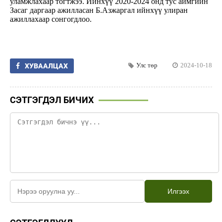
уламжлахаар тогтжээ. Ийнхүү 2020-2024 онд тус аймгийн
Засаг даргаар ажилласан Б.Азжаргал ийнхүү улиран
ажиллахаар сонгогдлоо.
Улс төр
2024-10-18
ХУВААЛЦАХ
СЭТГЭГДЭЛ БИЧИХ
Илгээх