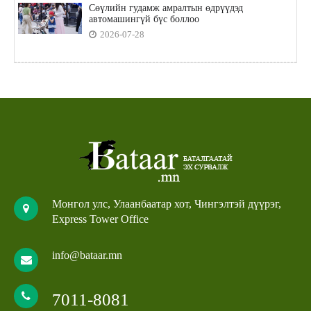
Сөүлийн гудамж амралтын өдрүүдэд
автомашингүй бүс боллоо
2026-07-28
Монгол улс, Улаанбаатар хот, Чингэлтэй дүүрэг,
Express Tower Office
info@bataar.mn
7011-8081