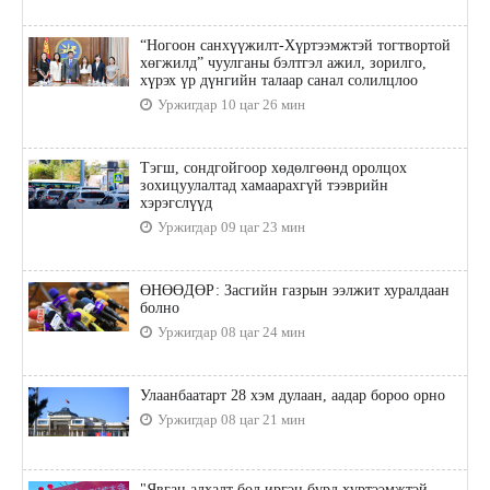
“Ногоон санхүүжилт-Хүртээмжтэй тогтвортой
хөгжилд” чуулганы бэлтгэл ажил, зорилго,
хүрэх үр дүнгийн талаар санал солилцлоо
Уржигдар 10 цаг 26 мин
Тэгш, сондгойгоор хөдөлгөөнд оролцох
зохицуулалтад хамаарахгүй тээврийн
хэрэгслүүд
Уржигдар 09 цаг 23 мин
ӨНӨӨДӨР: Засгийн газрын ээлжит хуралдаан
болно
Уржигдар 08 цаг 24 мин
Улаанбаатарт 28 хэм дулаан, аадар бороо орно
Уржигдар 08 цаг 21 мин
"Явган алхалт бол иргэн бүрд хүртээмжтэй