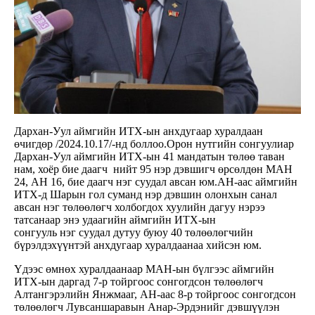
Дархан-Уул аймгийн ИТХ-ын анхдугаар хуралдаан
өчигдөр /2024.10.17/-нд боллоо.Орон нутгийн сонгуулиар
Дархан-Уул аймгийн ИТХ-ын 41 мандатын төлөө таван
нам, хоёр бие даагч нийт 95 нэр дэвшигч өрсөлдөн МАН
24, АН 16, бие даагч нэг суудал авсан юм.АН-аас аймгийн
ИТХ-д Шарын гол суманд нэр дэвшин олонхын санал
авсан нэг төлөөлөгч холбогдох хуулийн дагуу нэрээ
татсанаар энэ удаагийн аймгийн ИТХ-ын
сонгууль нэг суудал дутуу буюу 40 төлөөлөгчийн
бүрэлдэхүүнтэй анхдугаар хуралдаанаа хийсэн юм.
Үдээс өмнөх хуралдаанаар МАН-ын бүлгээс аймгийн
ИТХ-ын даргад 7-р тойргоос сонгогдсон төлөөлөгч
Алтангэрэлийн Янжмааг, АН-аас 8-р тойргоос сонгогдсон
төлөөлөгч Лувсаншаравын Анар-Эрдэнийг дэвшүүлэн