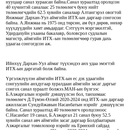
нууцаар санал хураасан байна.Санал хураалтад оролцсон
40 хүчинтэй саналаас 25 төлөөлөгч буюу нийт
төлөөлөгчдийн 62.5 хувийн саналаар Алтангэрэл овогтой
Янжмааг Дархан-Уул аймгийн ИТХ-ын даргаар сонгосон
байна. А.Янжмаа нь 1975 онд төрсөн, ам бүл дөрөв, нөхөр
хүүхдүүдийн хамт амьдардаг. Сэтгүүлч мэргэжилтэй,
Удирдахуйн ухааны бакалавр, боловсрол судлалын
магистр, аймгийн ИТХ–ын төлөөлөгчөөр гурав дахь
удаагаа сонгогдсон аж.
Ийнхүү Дархан-Уул аймаг түүхэндээ анх удаа эмэгтэй
ИТХ-ын даргатай болж байна.
Үргэлжлүүлэн аймгийн ИТХ-ын ес дэх удаагийн
сонгуулийн анхдугаар хуралдаан аймгийн засаг даргыг
сонгох санал хураалт болжээ.МАН-ын бүлгээс
Б.Азжаргалын нэрийг дэвшүүлсэн бол, танхимаас
төлөөлөгч Д.Түмэн-Өлзий 2020-2024 онд ИТХ–ын даргаар
ажилласан Сундуйжавын Насанбатын нэрийг дэвшүүлсэн
байна. Санал хураалтад 40 төлөөлөгч оролцсоноос
С.Насанбат 19 санал, Б.Азжаргал 21 санал буюу 52.5
хувийн санал авч аймгийн засаг даргаар Болдбаатарын
Азжаргалыг томилохоор нэрийг нь Ерөнхий сайдад