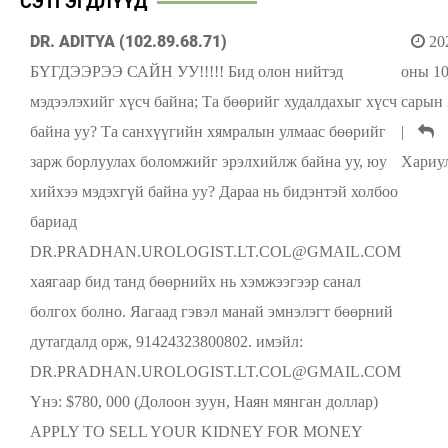
СЭТГЭГДЛҮҮД
DR. ADITYA (102.89.68.71)
20
БҮГДЭЭРЭЭ САЙН УУ!!!!! Бид олон нийтэд
оны 1
мэдээлэхийг хүсч байна; Та бөөрийг худалдахыг хүсч
сарын 
байна уу? Та санхүүгийн хямралын улмаас бөөрийг
|
зарж борлуулах боломжийг эрэлхийлж байна уу, юу
Хариу
хийхээ мэдэхгүй байна уу? Дараа нь бидэнтэй холбоо
бариад
DR.PRADHAN.UROLOGIST.LT.COL@GMAIL.COM
хаягаар бид танд бөөрнийх нь хэмжээгээр санал
болгох болно. Яагаад гэвэл манай эмнэлэгт бөөрний
дутагдалд орж, 91424323800802. имэйл:
DR.PRADHAN.UROLOGIST.LT.COL@GMAIL.COM
Yнэ: $780, 000 (Долоон зуун, Наян мянган доллар)
APPLY TO SELL YOUR KIDNEY FOR MONEY