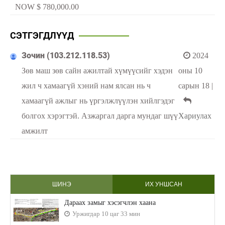
NOW $ 780,000.00
СЭТГЭГДЛҮҮД
Зочин (103.212.118.53)
2024
Зөв маш зөв сайн ажилтай хүмүүсийг хэдэн
оны 10
жил ч хамаагүй хэний нам ялсан нь ч
сарын 18
|
хамаагүй ажлыг нь үргэлжлүүлэн хийлгэдэг
болгох хэрэгтэй. Азжаргал дарга мундаг шүү
Хариулах
амжилт
ШИНЭ
ИХ УНШСАН
Дараах замыг хэсэгчлэн хаана
Уржигдар 10 цаг 33 мин