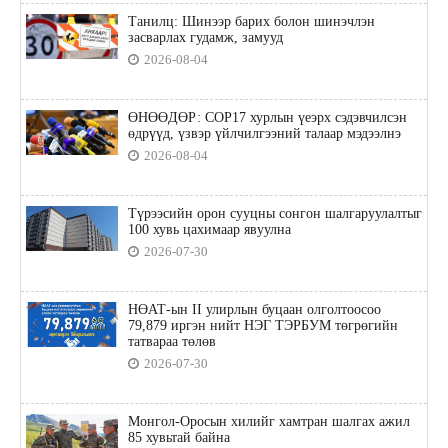
Танилц: Шинээр барих болон шинэчлэн
засварлах гудамж, замууд
2026-08-04
ӨНӨӨДӨР: COP17 хурлын үеэрх сэдэвчилсэн
өдрүүд, үзвэр үйлчилгээний талаар мэдээлнэ
2026-08-04
Түрээсийн орон сууцны сонгон шалгаруулалтыг
100 хувь цахимаар явуулна
2026-07-30
НӨАТ-ын II улирлын буцаан олголтоосоо
79,879 иргэн нийт НЭГ ТЭРБУМ төгрөгийн
татвараа төлөв
2026-07-30
Монгол-Оросын хилийг хамтран шалгах ажил
85 хувьтай байна