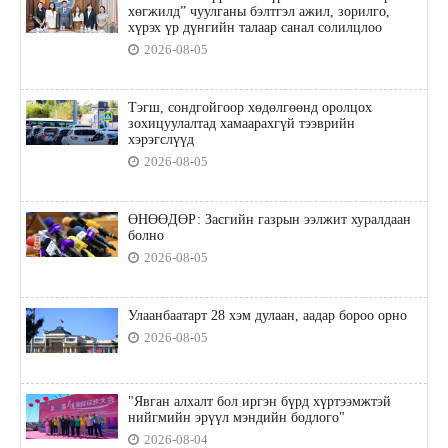
хөгжилд” чуулганы бэлтгэл ажил, зорилго,
хүрэх үр дүнгийн талаар санал солилцлоо
2026-08-05
Тэгш, сондгойгоор хөдөлгөөнд оролцох
зохицуулалтад хамаарахгүй тээврийн
хэрэгслүүд
2026-08-05
ӨНӨӨДӨР: Засгийн газрын ээлжит хуралдаан
болно
2026-08-05
Улаанбаатарт 28 хэм дулаан, аадар бороо орно
2026-08-05
"Явган алхалт бол иргэн бүрд хүртээмжтэй
нийгмийн эрүүл мэндийн бодлого"
2026-08-04