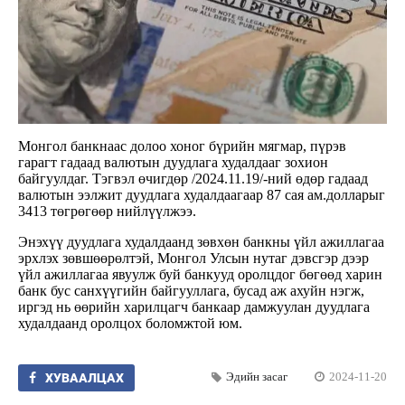
Монгол банкнаас долоо хоног бүрийн мягмар, пүрэв
гарагт гадаад валютын дуудлага худалдааг зохион
байгуулдаг. Тэгвэл өчигдөр /2024.11.19/-ний өдөр гадаад
валютын ээлжит дуудлага худалдаагаар 87 сая ам.долларыг
3413 төгрөгөөр нийлүүлжээ.
Энэхүү дуудлага худалдаанд зөвхөн банкны үйл ажиллагаа
эрхлэх зөвшөөрөлтэй, Монгол Улсын нутаг дэвсгэр дээр
үйл ажиллагаа явуулж буй банкууд оролцдог бөгөөд харин
банк бус санхүүгийн байгууллага, бусад аж ахуйн нэгж,
иргэд нь өөрийн харилцагч банкаар дамжуулан дуудлага
худалдаанд оролцох боломжтой юм.
Эдийн засаг
2024-11-20
ХУВААЛЦАХ