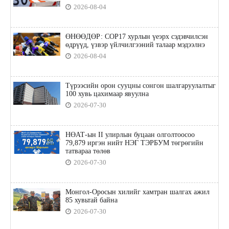
2026-08-04
ӨНӨӨДӨР: COP17 хурлын үеэрх сэдэвчилсэн
өдрүүд, үзвэр үйлчилгээний талаар мэдээлнэ
2026-08-04
Түрээсийн орон сууцны сонгон шалгаруулалтыг
100 хувь цахимаар явуулна
2026-07-30
НӨАТ-ын II улирлын буцаан олголтоосоо
79,879 иргэн нийт НЭГ ТЭРБУМ төгрөгийн
татвараа төлөв
2026-07-30
Монгол-Оросын хилийг хамтран шалгах ажил
85 хувьтай байна
2026-07-30