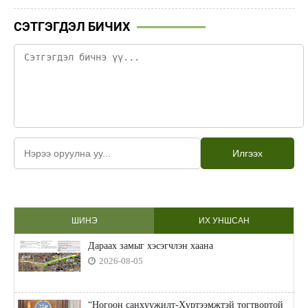
СЭТГЭГДЭЛ БИЧИХ
Илгээх
ШИНЭ
ИХ УНШСАН
Дараах замыг хэсэгчлэн хаана
2026-08-05
“Ногоон санхүүжилт-Хүртээмжтэй тогтвортой