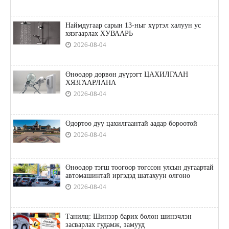
Наймдугаар сарын 13-ныг хүртэл халуун ус
хязгаарлах ХУВААРЬ
2026-08-04
Өнөөдөр дөрвөн дүүрэгт ЦАХИЛГААН
ХЯЗГААРЛАНА
2026-08-04
Өдөртөө дуу цахилгаантай аадар бороотой
2026-08-04
Өнөөдөр тэгш тоогоор төгссөн улсын дугаартай
автомашинтай иргэдэд шатахуун олгоно
2026-08-04
Танилц: Шинээр барих болон шинэчлэн
засварлах гудамж, замууд