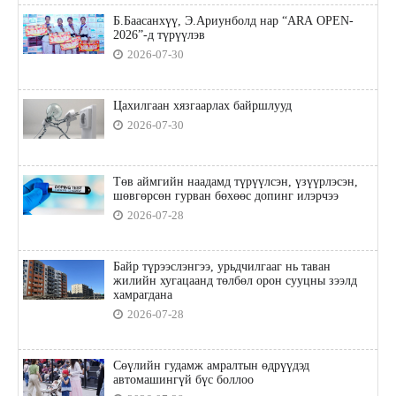
Б.Баасанхүү, Э.Ариунболд нар “ARA OPEN-
2026”-д түрүүлэв
2026-07-30
Цахилгаан хязгаарлах байршлууд
2026-07-30
Төв аймгийн наадамд түрүүлсэн, үзүүрлэсэн,
шөвгөрсөн гурван бөхөөс допинг илэрчээ
2026-07-28
Байр түрээслэнгээ, урьдчилгааг нь таван
жилийн хугацаанд төлбөл орон сууцны зээлд
хамрагдана
2026-07-28
Сөүлийн гудамж амралтын өдрүүдэд
автомашингүй бүс боллоо