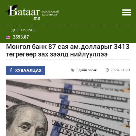
ДОЛЛАР (USD)
3593.87
Хэвлэл мэдээллээр
Батаар юу хэлэв
Эдийн засаг
Нийгэм
Дэлхий
Улс төр
Спорт
Эхлэл
Шар
Монгол банк 87 сая ам.долларыг 3413
төгрөгөөр зах зээлд нийлүүллээ
Эдийн засаг
2024-11-20
ХУВААЛЦАХ