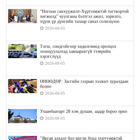
“Ногоон санхүүжилт-Хүртээмжтэй тогтвортой
хөгжилд” чуулганы бэлтгэл ажил, зорилго,
хүрэх үр дүнгийн талаар санал солилцлоо
2026-08-05
Тэгш, сондгойгоор хөдөлгөөнд оролцох
зохицуулалтад хамаарахгүй тээврийн
хэрэгслүүд
2026-08-05
ӨНӨӨДӨР: Засгийн газрын ээлжит хуралдаан
болно
2026-08-05
Улаанбаатарт 28 хэм дулаан, аадар бороо орно
2026-08-05
"Явган алхалт бол иргэн бүрд хүртээмжтэй