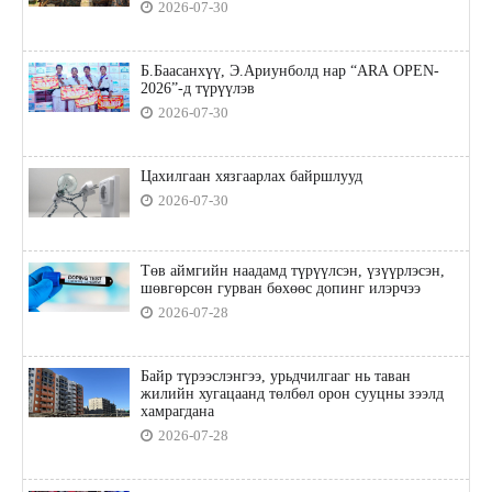
2026-07-30
Б.Баасанхүү, Э.Ариунболд нар “ARA OPEN-
2026”-д түрүүлэв
2026-07-30
Цахилгаан хязгаарлах байршлууд
2026-07-30
Төв аймгийн наадамд түрүүлсэн, үзүүрлэсэн,
шөвгөрсөн гурван бөхөөс допинг илэрчээ
2026-07-28
Байр түрээслэнгээ, урьдчилгааг нь таван
жилийн хугацаанд төлбөл орон сууцны зээлд
хамрагдана
2026-07-28