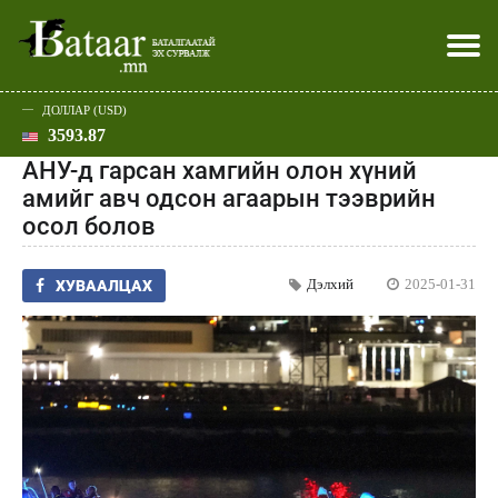
ДОЛЛАР (USD)
3593.87
Хэвлэл мэдээллээр
Батаар юу хэлэв
Эдийн засаг
Нийгэм
Дэлхий
Улс төр
Спорт
Эхлэл
Шар
АНУ-д гарсан хамгийн олон хүний
амийг авч одсон агаарын тээврийн
осол болов
Дэлхий
2025-01-31
ХУВААЛЦАХ