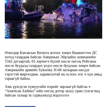
Өчигдөр Канзасын Вичита хотоос хөөрч Вашингтон ДС
хотод газардаж байсан Американ Эйрлайнс компанийн
5342 дугаартай, 65 зорчигч бүхий нисэх онгоц Рейганы
нисэх буудалд газардах үедээ нисэх буудлаас хөөрч байсан
Америкийн армийн Sykorsky H-60 загварын нисдэг
тэрэгтэй мөргөлдөж. харамсалтай нь ослоос нэг ч хүн амьд
гараагүй байна.
Амь үрэгдсэн хүмүүсийн нэрийг зарлаагүй байгаа ч
“American Airlines”-ийн онгоц дотор залуу уран гулгагчид
байсан талаар эх сурвалжууд мэдээллээ