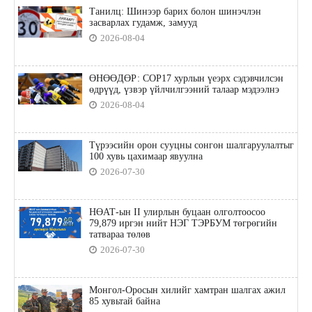
Танилц: Шинээр барих болон шинэчлэн
засварлах гудамж, замууд
2026-08-04
ӨНӨӨДӨР: COP17 хурлын үеэрх сэдэвчилсэн
өдрүүд, үзвэр үйлчилгээний талаар мэдээлнэ
2026-08-04
Түрээсийн орон сууцны сонгон шалгаруулалтыг
100 хувь цахимаар явуулна
2026-07-30
НӨАТ-ын II улирлын буцаан олголтоосоо
79,879 иргэн нийт НЭГ ТЭРБУМ төгрөгийн
татвараа төлөв
2026-07-30
Монгол-Оросын хилийг хамтран шалгах ажил
85 хувьтай байна