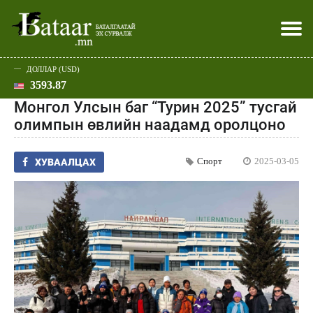
ДОЛЛАР (USD)
3593.87
Хэвлэл мэдээллээр
Батаар юу хэлэв
Эдийн засаг
Нийгэм
Дэлхий
Улс төр
Спорт
Эхлэл
Шар
Монгол Улсын баг “Турин 2025” тусгай
олимпын өвлийн наадамд оролцоно
Спорт
2025-03-05
ХУВААЛЦАХ