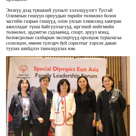
Энэхүү дээд түвшний уулзалт хэлэлцүүлэгт Тусгай
Олимпын гишүүн орнуудын төрийн төлөөлөл болон
засгийн газрын гишүүд, олон улсын хэмжээнд хамтран
ажилладаг түнш байгууллагууд, иргэний нийгмийн
төлөөлөл, эрдэмтэн судлаачид, спорт, эрүүл мэнд,
боловсролын салбарын экспертүүд оролцож туршлагаа
солилцон, өмнөө тулгарч буй сорилтыг хэрхэн даван
туулах шийдлээ танилцуулах юм.