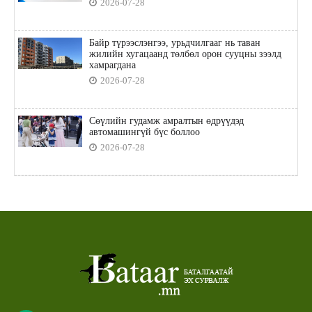
2026-07-28
Байр түрээслэнгээ, урьдчилгааг нь таван
жилийн хугацаанд төлбөл орон сууцны зээлд
хамрагдана
2026-07-28
Сөүлийн гудамж амралтын өдрүүдэд
автомашингүй бүс боллоо
2026-07-28