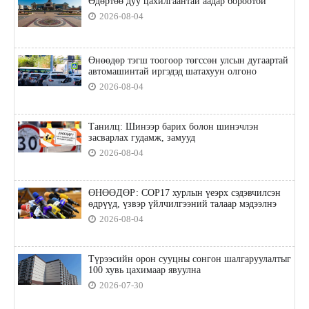
Өдөртөө дуу цахилгаантай аадар бороотой
2026-08-04
Өнөөдөр тэгш тоогоор төгссөн улсын дугаартай
автомашинтай иргэдэд шатахуун олгоно
2026-08-04
Танилц: Шинээр барих болон шинэчлэн
засварлах гудамж, замууд
2026-08-04
ӨНӨӨДӨР: COP17 хурлын үеэрх сэдэвчилсэн
өдрүүд, үзвэр үйлчилгээний талаар мэдээлнэ
2026-08-04
Түрээсийн орон сууцны сонгон шалгаруулалтыг
100 хувь цахимаар явуулна
2026-07-30