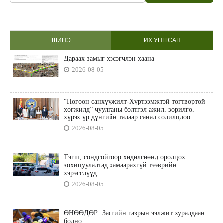
ШИНЭ
ИХ УНШСАН
Дараах замыг хэсэгчлэн хаана
2026-08-05
“Ногоон санхүүжилт-Хүртээмжтэй тогтвортой
хөгжилд” чуулганы бэлтгэл ажил, зорилго,
хүрэх үр дүнгийн талаар санал солилцлоо
2026-08-05
Тэгш, сондгойгоор хөдөлгөөнд оролцох
зохицуулалтад хамаарахгүй тээврийн
хэрэгслүүд
2026-08-05
ӨНӨӨДӨР: Засгийн газрын ээлжит хуралдаан
болно