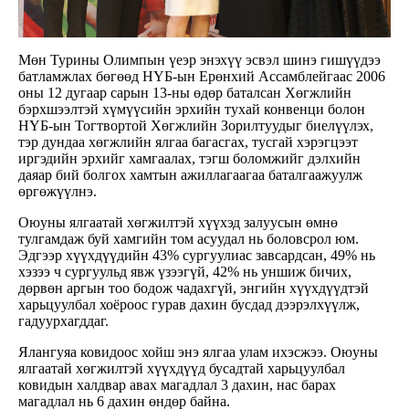
Мөн Турины Олимпын үеэр энэхүү эсвэл шинэ гишүүдээ
батламжлах бөгөөд НҮБ-ын Ерөнхий Ассамблейгаас 2006
оны 12 дугаар сарын 13-ны өдөр баталсан Хөгжлийн
бэрхшээлтэй хүмүүсийн эрхийн тухай конвенци болон
НҮБ-ын Тогтвортой Хөгжлийн Зорилтуудыг биелүүлэх,
тэр дундаа хөгжлийн ялгаа багасгах, тусгай хэрэгцээт
иргэдийн эрхийг хамгаалах, тэгш боломжийг дэлхийн
даяар бий болгох хамтын ажиллагаагаа баталгаажуулж
өргөжүүлнэ.
Оюуны ялгаатай хөгжилтэй хүүхэд залуусын өмнө
тулгамдаж буй хамгийн том асуудал нь боловсрол юм.
Эдгээр хүүхдүүдийн 43% сургуулиас завсардсан, 49% нь
хэзээ ч сургуульд явж үзээгүй, 42% нь уншиж бичих,
дөрвөн аргын тоо бодож чадахгүй, энгийн хүүхдүүдтэй
харьцуулбал хоёроос гурав дахин бусдад дээрэлхүүлж,
гадуурхагддаг.
Ялангуяа ковидоос хойш энэ ялгаа улам ихэсжээ. Оюуны
ялгаатай хөгжилтэй хүүхдүүд бусадтай харьцуулбал
ковидын халдвар авах магадлал 3 дахин, нас барах
магадлал нь 6 дахин өндөр байна.