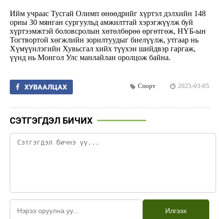
Ийм учраас Тусгай Олимп өнөөдрийг хүртэл дэлхийн 148
орны 30 мянган сургуульд амжилттай хэрэгжүүлж буй
хүртээмжтэй боловсролын хөтөлбөрөө өргөтгөж, НҮБ-ын
Тогтвортой хөгжлийн зорилтуудыг биелүүлж, утгаар нь
Хүмүүнлэгийн Хувьсгал хийх түүхэн шийдвэр гаргаж,
үүнд нь Монгол Улс манлайлан оролцож байна.
Спорт
2025-03-05
ХУВААЛЦАХ
СЭТГЭГДЭЛ БИЧИХ
Илгээх