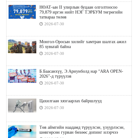
НӨАТ-ын II улирлын буцаан олголтоосоо
79,879 иргэн нийт НЭГ ТЭРБУМ төгрөгийн
татвараа төлөв
2026-07-30
Монгол-Оросын хилийг хамтран шалгах ажил
85 хувьтай байна
2026-07-30
Б.Баасанхүү, Э.Ариунболд нар “ARA OPEN-
2026”-д түрүүлэв
2026-07-30
Цахилгаан хязгаарлах байршлууд
2026-07-30
Төв аймгийн наадамд түрүүлсэн, үзүүрлэсэн,
шөвгөрсөн гурван бөхөөс допинг илэрчээ