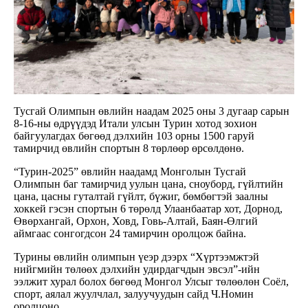
Тусгай Олимпын өвлийн наадам 2025 оны 3 дугаар сарын
8-16-ны өдрүүдэд Итали улсын Турин хотод зохион
байгуулагдах бөгөөд дэлхийн 103 орны 1500 гаруй
тамирчид өвлийн спортын 8 төрлөөр өрсөлдөнө.
“Турин-2025” өвлийн наадамд Монголын Тусгай
Олимпын баг тамирчид уулын цана, сноуборд, гүйлтийн
цана, цасны гуталтай гүйлт, бүжиг, бөмбөгтэй заалны
хоккей гэсэн спортын 6 төрөлд Улаанбаатар хот, Дорнод,
Өвөрхангай, Орхон, Ховд, Говь-Алтай, Баян-Өлгий
аймгаас сонгогдсон 24 тамирчин оролцож байна.
Турины өвлийн олимпын үеэр дээрх “Хүртээмжтэй
нийгмийн төлөөх дэлхийн удирдагчдын эвсэл”-ийн
ээлжит хурал болох бөгөөд Монгол Улсыг төлөөлөн Соёл,
спорт, аялал жуулчлал, залуучуудын сайд Ч.Номин
оролцоно.