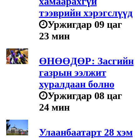
хамаарахгүй
тээврийн хэрэгслүүд
Уржигдар 09 цаг
23 мин
ӨНӨӨДӨР: Засгийн
газрын ээлжит
хуралдаан болно
Уржигдар 08 цаг
24 мин
Улаанбаатарт 28 хэм