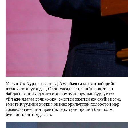
Улсын Их Хурлын дарга Д.Амарбаясгалан хөтөлбөрийг
нээж хэлсэн үгэндээ, Олон улсад жендэрийн эрх, тэгш
байдлыг хангахад чиглэсэн эрх зүйн орчныг бүрдүүлэх
үйл ажиллагаа эрчимжиж, эмэгтэй эзэнтэй аж ахуйн нэгж,
эмэгтэйчүүдийн жижиг бизнес эрхлэлттэй холбоотой нэр
томьёо бизнесийн практик, эрх зүйн орчинд бий болж
буйг онцлон тэмдэглэв.