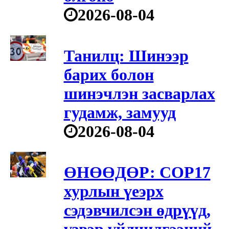
2026-08-04
Танилц: Шинээр
барих болон
шинэчлэн засварлах
гудамж, замууд
2026-08-04
ӨНӨӨДӨР: COP17
хурлын үеэрх
сэдэвчилсэн өдрүүд,
үзвэр үйлчилгээний