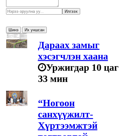
Илгээх
Шинэ
Их уншсан
Дараах замыг
хэсэгчлэн хаана
Уржигдар 10 цаг
33 мин
“Ногоон
санхүүжилт-
Хүртээмжтэй