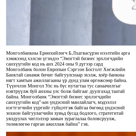
Монголбанкны Ерөнхийлөгч Б.Лхагвасүрэн нээлтийн арга
хэмжээнд хэлсэн үгэндээ “Эмэгтэй бизнес эрхлэгчдийн
санхүүгийн код нь анх 2024 оны 9 дүгээр сард
Монголбанк болон Европын Сэргээн Босголт Хөгжлийн
Банктай санамж бичиг байгуулснаар эхэлж, хоёр банкны
нягт хамтын ажиллагааны үр дүнд улам өргөжсөөр байна.
Түүнчлэн Монгол Улс нь бүс нутагтаа тус санаачилгыг
нэвтрүүлж буй анхны улс болж байгааг дуулгахад таатай
байна. Монголбанк “Эмэгтэй бизнес эрхлэгчдийн
санхүүгийн код”-ын үндэсний манлайлагч, мэдээлэл
нэгтгэгчийн үүргийг гүйцэтгэж байгаа бөгөөд үндэсний
зохион байгуулагчийн хувьд бусад бодлого, стратегитай
уялдуулах чиглэлээр замын зураглалаа боловсруулж,
төлөвлөгөө гарган ажиллаж байна” гэв.