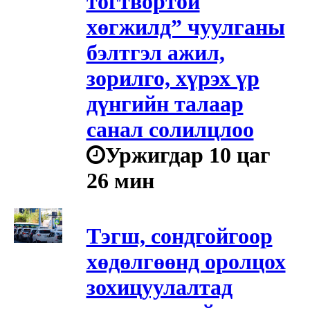
тогтвортой
хөгжилд” чуулганы
бэлтгэл ажил,
зорилго, хүрэх үр
дүнгийн талаар
санал солилцлоо
Уржигдар 10 цаг
26 мин
Тэгш, сондгойгоор
хөдөлгөөнд оролцох
зохицуулалтад