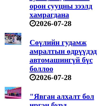
орон сууцны зээлд
хамрагдана
2026-07-28
Сөүлийн гудамж
амралтын өдрүүдэд
автомашингүй бүс
боллоо
2026-07-28
"Явган алхалт бол
иргэн бүрд