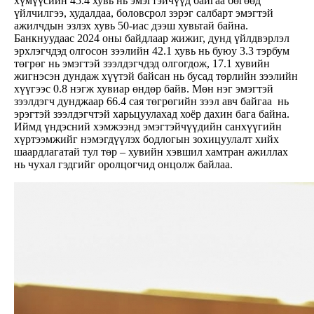
хүмүүсийн 45.4 хувь нь эмэгтэйчүүд байгаа бөгөөд
үйлчилгээ, худалдаа, боловсрол зэрэг салбарт эмэгтэй
ажилчдын эзлэх хувь 50-иас дээш хувьтай байна.
Банкнуудаас 2024 оны байдлаар жижиг, дунд үйлдвэрлэл
эрхлэгчдэд олгосон зээлийн 42.1 хувь нь буюу 3.3 тэрбум
төгрөг нь эмэгтэй зээлдэгчдэд олгогдож, 17.1 хувийн
жигнэсэн дундаж хүүтэй байсан нь бусад төрлийн зээлийн
хүүгээс 0.8 нэгж хувиар өндөр байв. Мөн нэг эмэгтэй
зээлдэгч дунджаар 66.4 сая төгрөгийн зээл авч байгаа нь
эрэгтэй зээлдэгчтэй харьцуулахад хоёр дахин бага байна.
Иймд үндэсний хэмжээнд эмэгтэйчүүдийн санхүүгийн
хүртээмжийг нэмэгдүүлэх бодлогын зохицуулалт хийх
шаардлагатай тул төр – хувийн хэвшил хамтран ажиллах
нь чухал гэдгийг оролцогчид онцолж байлаа.