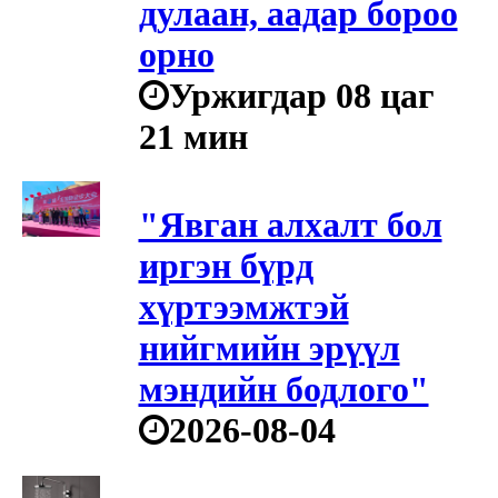
дулаан, аадар бороо
орно
Уржигдар 08 цаг
21 мин
"Явган алхалт бол
иргэн бүрд
хүртээмжтэй
нийгмийн эрүүл
мэндийн бодлого"
2026-08-04