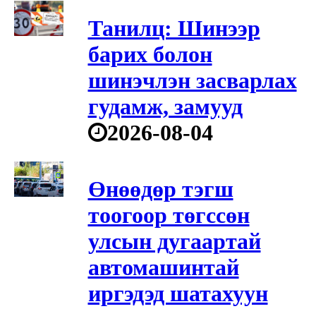
Танилц: Шинээр
барих болон
шинэчлэн засварлах
гудамж, замууд
2026-08-04
Өнөөдөр тэгш
тоогоор төгссөн
улсын дугаартай
автомашинтай
иргэдэд шатахуун