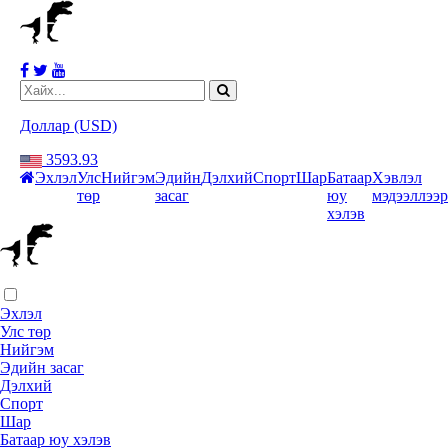
Доллар (USD)
3593.93
Эхлэл
Улс
Нийгэм
Эдийн
Дэлхий
Спорт
Шар
Батаар
Хэвлэл
төр
засаг
юу
мэдээллээр
хэлэв
Эхлэл
Улс төр
Нийгэм
Эдийн засаг
Дэлхий
Спорт
Шар
Батаар юу хэлэв