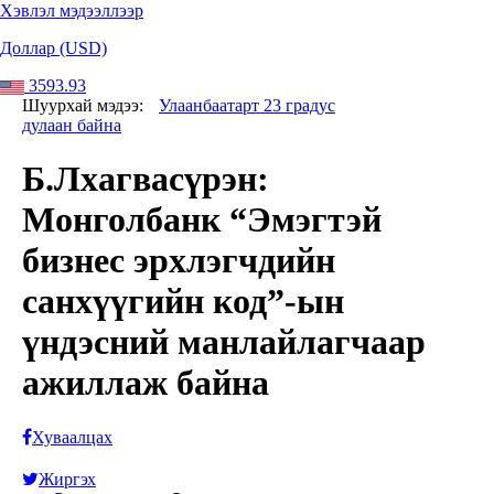
Хэвлэл мэдээллээр
Доллар (USD)
3593.93
Шуурхай мэдээ:
Улаанбаатарт 23 градус
дулаан байна
Б.Лхагвасүрэн:
Монголбанк “Эмэгтэй
бизнес эрхлэгчдийн
санхүүгийн код”-ын
үндэсний манлайлагчаар
ажиллаж байна
Хуваалцах
Жиргэх