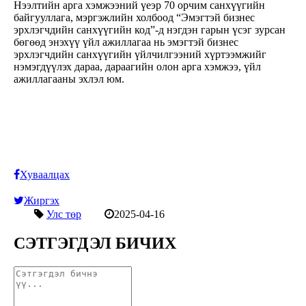
Нээлтийн арга хэмжээний үеэр 70 орчим санхүүгийн
байгууллага, мэргэжлийн холбоод “Эмэгтэй бизнес
эрхлэгчдийн санхүүгийн код”-д нэгдэн гарын үсэг зурсан
бөгөөд энэхүү үйл ажиллагаа нь эмэгтэй бизнес
эрхлэгчдийн санхүүгийн үйлчилгээний хүртээмжийг
нэмэгдүүлэх дараа, дараагийн олон арга хэмжээ, үйл
ажиллагааны эхлэл юм.
Хуваалцах
Жиргэх
Улс төр
2025-04-16
СЭТГЭГДЭЛ БИЧИХ