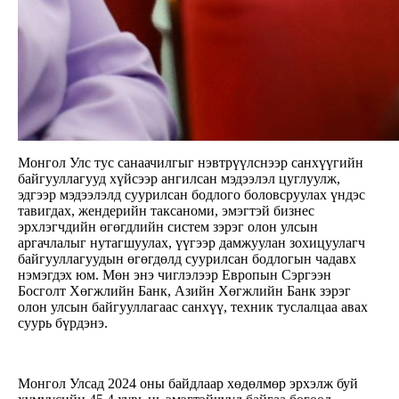
Монгол Улс тус санаачилгыг нэвтрүүлснээр санхүүгийн
байгууллагууд хүйсээр ангилсан мэдээлэл цуглуулж,
эдгээр мэдээлэлд суурилсан бодлого боловсруулах үндэс
тавигдах, жендерийн таксаноми, эмэгтэй бизнес
эрхлэгчдийн өгөгдлийн систем зэрэг олон улсын
аргачлалыг нутагшуулах, үүгээр дамжуулан зохицуулагч
байгууллагуудын өгөгдөлд суурилсан бодлогын чадавх
нэмэгдэх юм. Мөн энэ чиглэлээр Европын Сэргээн
Босголт Хөгжлийн Банк, Азийн Хөгжлийн Банк зэрэг
олон улсын байгууллагаас санхүү, техник туслалцаа авах
суурь бүрдэнэ.
Монгол Улсад 2024 оны байдлаар хөдөлмөр эрхэлж буй