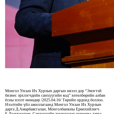
Монгол Улсын Их Хурлын даргын ивээл дор “Эмэгтэй
бизнес эрхлэгчдийн санхүүгийн код” хөтөлбөрийн албан
ёсны нээлт өнөөдөр /2025.04.16/ Төрийн ордонд боллоо.
Нээлтийн үйл ажиллагаанд Монгол Улсын Их Хурлын
дарга Д.Амарбаясгалан, Монголбанкны Ерөнхийлөгч
Б.Лхагвасүрэн, Санхүүгийн зохицуулах хорооны дарга