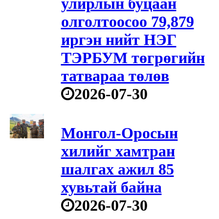
улирлын буцаан
олголтоосоо 79,879
иргэн нийт НЭГ
ТЭРБУМ төгрөгийн
татвараа төлөв
2026-07-30
Монгол-Оросын
хилийг хамтран
шалгах ажил 85
хувьтай байна
2026-07-30