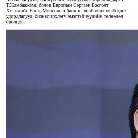
Т.Жамбаажамц болон Европын Сэргээн Босголт
Хөгжлийн Банк, Монголын банкны холбооны холбогдох
удирдлагууд, бизнес эрхлэгч эмэгтэйчүүдийн төлөөлөл
оролцов.