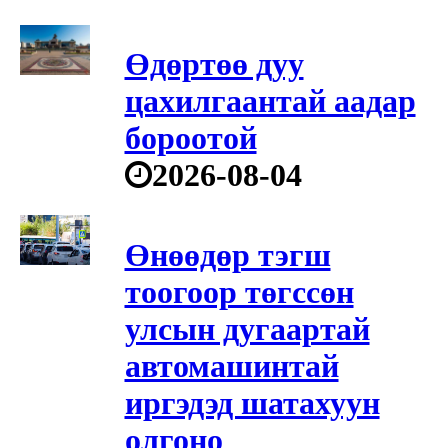
Өдөртөө дуу
цахилгаантай аадар
бороотой
2026-08-04
Өнөөдөр тэгш
тоогоор төгссөн
улсын дугаартай
автомашинтай
иргэдэд шатахуун
олгоно