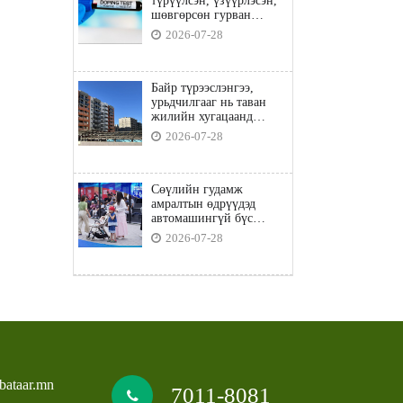
түрүүлсэн, үзүүрлэсэн,
шөвгөрсөн гурван
бөхөөс допинг илэрчээ
2026-07-28
Байр түрээслэнгээ,
урьдчилгааг нь таван
жилийн хугацаанд
төлбөл орон сууцны
2026-07-28
зээлд хамрагдана
Сөүлийн гудамж
амралтын өдрүүдэд
автомашингүй бүс
боллоо
2026-07-28
bataar.mn
7011-8081