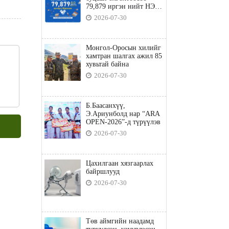
79,879 иргэн нийт НЭГ
ТЭРБУМ төгрөгийн
2026-07-30
татвараа төлөв
Монгол-Оросын хилийг
хамтран шалгах ажил 85
хувьтай байна
2026-07-30
Б.Баасанхүү,
Э.Ариунболд нар “ARA
OPEN-2026”-д түрүүлэв
2026-07-30
Цахилгаан хязгаарлах
байршлууд
2026-07-30
Төв аймгийн наадамд