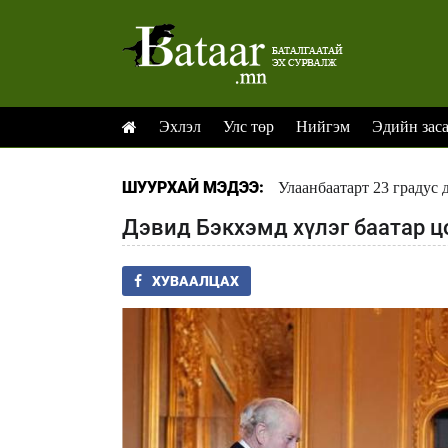
Эхлэл
Улс төр
Нийгэм
Эдийн зас
ШУУРХАЙ МЭДЭЭ:
Улаанбаатарт 23 градус 
Дэвид Бэкхэмд хүлэг баатар ц
ХУВААЛЦАХ