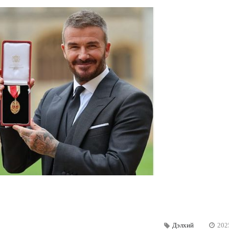
Дэлхий
202