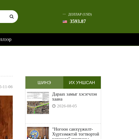
ДОЛЛАР (USD)
3593.87
ллээр
ШИНЭ
ИХ УНШСАН
5-11-06
Дараах замыг хэсэгчлэн
хаана
2026-08-05
“Ногоон санхүүжилт-
Хүртээмжтэй тогтвортой