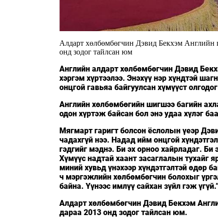
Алдарт хөлбөмбөгчин Дэвид Бекхэм Английн ш
онд зодог тайлсан юм
Английн алдарт хөлбөмбөгчин Дэвид Бекхэ
хэргэм хүртээлээ. Энэхүү нэр хүндтэй шаг
онцгой гавьяа байгуулсан хүмүүст олгодог
Английн хөлбөмбөгийн шигшээ багийн ахла
одон хүртэж байсан бол энэ удаа хүлэг баа
Мягмарт гаригт болсон ёслолын үеэр Дэви
чадахгүй нээ. Надад ийм онцгой хүндэтгэл
гэдгийг мэднэ. Би эх орноо хайрладаг. Би
Хүмүүс надтай хаант засаглалын тухайг я
миний хувьд үнэхээр хүндэтгэлтэй өдөр ба
ч мэргэжлийн хөлбөмбөгчин болохыг үргэ
байна. Үүнээс имлүү сайхан зүйл гэж үгүй.
Алдарт хөлбөмбөгчин Дэвид Бекхэм Англи
дараа 2013 онд зодог тайлсан юм.