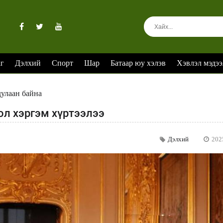
аг
Дэлхий
Спорт
Шар
Батаар юу хэлэв
Хэвлэл мэдээ
дулаан байна
ол хэргэм хүртээлээ
Дэлхий
202