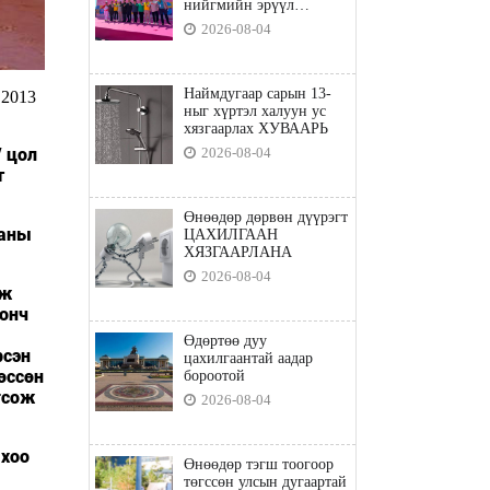
нийгмийн эрүүл
мэндийн бодлого"
2026-08-04
Наймдугаар сарын 13-
 2013
ныг хүртэл халуун ус
хязгаарлах ХУВААРЬ
/ цол
2026-08-04
т
Өнөөдөр дөрвөн дүүрэгт
ааны
ЦАХИЛГААН
ХЯЗГААРЛАНА
2026-08-04
аж
ронч
Өдөртөө дуу
рсэн
цахилгаантай аадар
өссөн
бороотой
гсож
2026-08-04
ыхоо
Өнөөдөр тэгш тоогоор
төгссөн улсын дугаартай