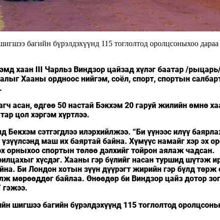
игшээ багийн бүрэлдэхүүнд 115 тоглолтод оролцсоныхоо дараа
мд хаан III Чарльз Виндзор цайзад хүлэг баатар /рыцарь
налыг Хааны ордноос нийгэм, соёл, спорт, спортын салбар
.
гч асан, өдгөө 50 настай Бэкхэм 20 гаруй жилийн өмнө х
тар цол хэргэм хүртлээ.
д Бекхэм сэтгэгдлээ илэрхийлжээ. “Би үүнээс илүү баярл
 үзүүлсэнд маш их баяртай байна. Хүмүүс намайг хэр эх о
 эх орныхоо спортын төлөө дэлхийг тойрон аялаж чадсан.
рилцахыг хүсдэг. Хааны гэр бүлийг насан туршид шүтэж и
йна. Би Лондон хотын зүүн дүүрэгт жирийн гэр бүлд төрж 
лж мөрөөддөг байлаа. Өнөөдөр би Виндзор цайз дотор зо
” гэжээ.
йн шигшээ багийн бүрэлдэхүүнд 115 тоглолтод оролцсон