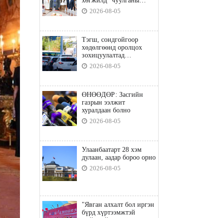
хөгжилд” чуулганы
бэлтгэл ажил, зорилго,
2026-08-05
хүрэх үр дүнгийн талаар
санал солилцлоо
Тэгш, сондгойгоор
хөдөлгөөнд оролцох
зохицуулалтад
хамаарахгүй тээврийн
2026-08-05
хэрэгслүүд
ӨНӨӨДӨР: Засгийн
газрын ээлжит
хуралдаан болно
2026-08-05
Улаанбаатарт 28 хэм
дулаан, аадар бороо орно
2026-08-05
"Явган алхалт бол иргэн
бүрд хүртээмжтэй