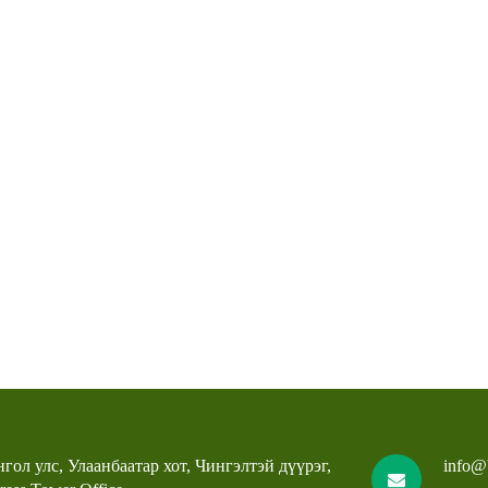
гол улс, Улаанбаатар хот, Чингэлтэй дүүрэг,
info@