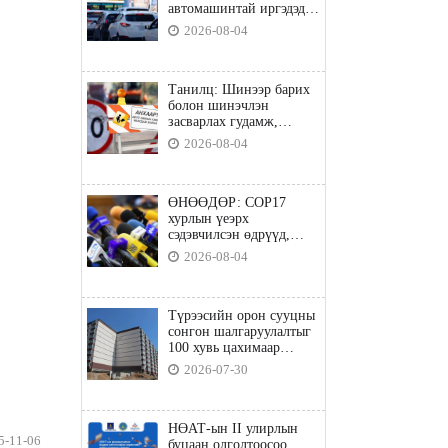
автомашинтай иргэдэд
шатахуун олгоно
2026-08-04
Танилц: Шинээр барих
болон шинэчлэн
засварлах гудамж,
замууд
2026-08-04
ӨНӨӨДӨР: COP17
хурлын үеэрх
сэдэвчилсэн өдрүүд,
үзвэр үйлчилгээний
2026-08-04
талаар мэдээлнэ
Түрээсийн орон сууцны
сонгон шалгаруулалтыг
100 хувь цахимаар
явуулна
2026-07-30
НӨАТ-ын II улирлын
5-11-06
буцаан олголтоосоо