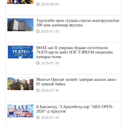
2026-08-04
Түрээсийн орон сууцны сонгон шалгаруулалтыг
100 хувь цахимаар явуулна
2026-07-30
НӨАТ-ын II улирлын буцаан олголтоосоо
79,879 иргэн нийт НЭГ ТЭРБУМ төгрөгийн
татвараа төлөв
2026-07-30
Монгол-Оросын хилийг хамтран шалгах ажил
85 хувьтай байна
2026-07-30
Б.Баасанхүү, Э.Ариунболд нар “ARA OPEN-
2026”-д түрүүлэв
2026-07-30