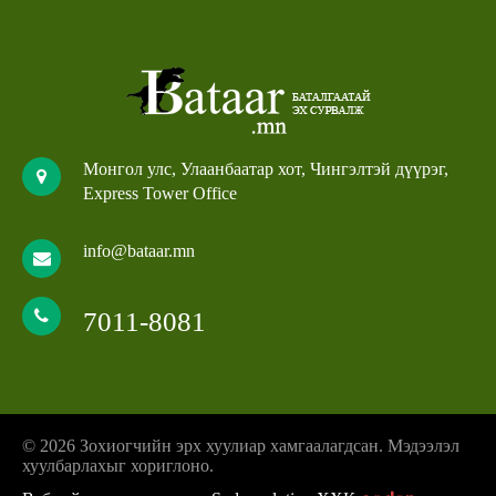
Монгол улс, Улаанбаатар хот, Чингэлтэй дүүрэг,
Express Tower Office
info@bataar.mn
7011-8081
© 2026 Зохиогчийн эрх хуулиар хамгаалагдсан. Мэдээлэл
хуулбарлахыг хориглоно.