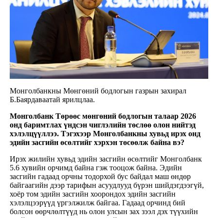
Монголбанкны Мөнгөний бодлогын газрын захирал
Б.Баярдаваатай ярилцлаа.
Монголбанк Төрөөс мөнгөний бодлогын талаар 2026
онд баримтлах үндсэн чиглэлийн төслөө олон нийтэд
хэлэлцүүллээ. Тэгэхээр Монголбанкны хувьд ирэх онд
эдийн засгийн өсөлтийг хэрхэн төсөөлж байна вэ?
Ирэх жилийн хувьд эдийн засгийн өсөлтийг Монголбанк
5.6 хувийн орчимд байна гэж тооцож байна. Эдийн
засгийн гадаад орчны тодорхой бус байдал маш өндөр
байгаагийн дээр тарифын асуудлууд бүрэн шийдэгдээгүй,
хоёр том эдийн засгийн хоорондох эдийн засгийн
хэлэлцээрүүд үргэлжилж байгаа. Гадаад орчинд бий
болсон өөрчлөлтүүд нь олон улсын зах зээл дэх түүхийн