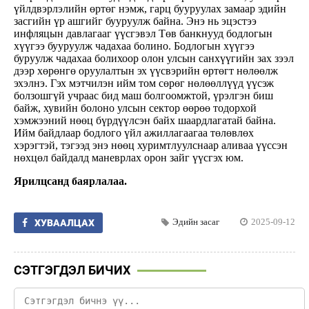
үйлдвэрлэлийн өртөг нэмж, гарц бууруулах замаар эдийн
засгийн үр ашгийг бууруулж байна. Энэ нь эцэстээ
инфляцын давлагааг үүсгэвэл Төв банкнууд бодлогын
хүүгээ бууруулж чадахаа болино. Бодлогын хүүгээ
буруулж чадахаа болихоор олон улсын санхүүгийн зах зээл
дээр хөрөнгө оруулалтын эх үүсвэрийн өртөгт нөлөөлж
эхэлнэ. Гэх мэтчилэн ийм том сөрөг нөлөөллүүд үүсэж
болзошгүй учраас бид маш болгоомжтой, үрэлгэн биш
байж, хувийн болоно улсын сектор өөрөө тодорхой
хэмжээний нөөц бүрдүүлсэн байх шаардлагатай байна.
Ийм байдлаар бодлого үйл ажиллагаагаа төлөвлөх
хэрэгтэй, тэгээд энэ нөөц хуримтлуулснаар аливаа үүссэн
нөхцөл байдалд маневрлах орон зайг үүсгэх юм.
Ярилцсанд баярлалаа.
Эдийн засаг
2025-09-12
ХУВААЛЦАХ
СЭТГЭГДЭЛ БИЧИХ