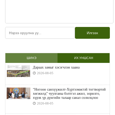
Илгээх
ШИНЭ
ИХ УНШСАН
Дараах замыг хэсэгчлэн хаана
2026-08-05
“Ногоон санхүүжилт-Хүртээмжтэй тогтвортой
хөгжилд” чуулганы бэлтгэл ажил, зорилго,
хүрэх үр дүнгийн талаар санал солилцлоо
2026-08-05