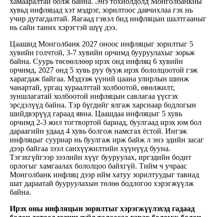
хамааралтай болж байна. Энэ тохиолдолд Монголбанкны
хувьд инфляцад хэт мэдрэг, зорилтоос давчихлаа гэх нь
учир дутагдалтай. Яагаад гэвэл бид инфляцын шалтгааныг
нь сайн таних хэрэгтэй шүү дээ.
Цаашид Монголбанк 2027 оноос инфляцыг зорилтыг 5
хувийн голчтой, 3-7 хувийн орчимд бууруулахыг зорьж
байна. Суурь төсөөллөөр ирэх онд инфляц 6 хувийн
орчимд, 2027 онд 5 хувь руу бууж ирэх бололцоотой гэж
харагдаж байгаа. Мэдээж үүний цаана улирлын шинж
чанартай, ургац хураалттай холбоотой, өвөлжилт,
зуншлагатай холбоотой инфляцын савлагаа үүсгэх
эрсдэлүүд байна. Тэр бүгдийг ялгаж харснаар бодлогын
шийдвэрүүд гараад явна. Цаашдаа инфляцыг 5 хувь
орчимд 2-3 жил тогтвортой бариад, буулгаад ирэх юм бол
дараагийн удаад 4 хувь болгож намсгах ёстой. Ингэж
инфляцыг сууриар нь буулгаж ирж байж л энэ эдийн засаг
дээр байгаа зээл санхүүжилтийн хүүнүүд бууна.
Тэгэхгүйгээр зээлийн хүүг бууруулах, иргэдийн бодит
орлогыг хамгаалах бололцоо байхгүй. Тийм ч учраас
Монголбанк инфляц дээр ийм хатуу зорилтуудыг тавиад
шат дараатай бууруулахын төлөө бодлогоо хэрэгжүүлж
байна.
Ирэх оны инфляцын зорилтыг хэрэгжүүлэхэд гадаад