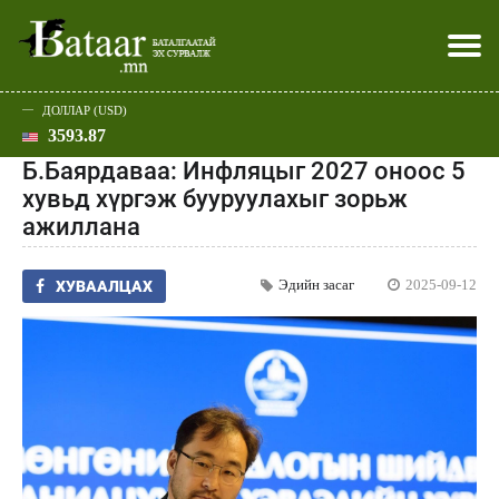
ДОЛЛАР (USD)
3593.87
Хэвлэл мэдээллээр
Батаар юу хэлэв
Эдийн засаг
Нийгэм
Дэлхий
Улс төр
Спорт
Эхлэл
Шар
Б.Баярдаваа: Инфляцыг 2027 оноос 5
хувьд хүргэж бууруулахыг зорьж
ажиллана
Эдийн засаг
2025-09-12
ХУВААЛЦАХ