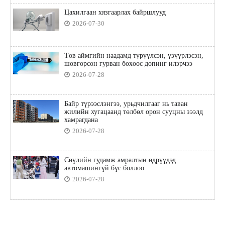
Цахилгаан хязгаарлах байршлууд
2026-07-30
Төв аймгийн наадамд түрүүлсэн, үзүүрлэсэн,
шөвгөрсөн гурван бөхөөс допинг илэрчээ
2026-07-28
Байр түрээслэнгээ, урьдчилгааг нь таван
жилийн хугацаанд төлбөл орон сууцны зээлд
хамрагдана
2026-07-28
Сөүлийн гудамж амралтын өдрүүдэд
автомашингүй бүс боллоо
2026-07-28