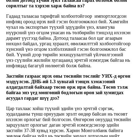
болон дотоод хүчин зүйл талаасаа гарах боломж болон
сорилтыг та хэрхэн харж байна вэ?
Гадаад талаасаа тарифтай холбоотойгоор импортлогдсон
инфляц ороод ирэх вий гэсэн болгоомжлол бий. Хамгийн
чухал нь экспортын түүхий эдүүдийн үнэ, ялангуяа
нүүрсний үнэ огцом унасан нь төлбөрийн тэнцэлд ихээхэн
дарамт үүсгээд байна. Дотоод талаасаа бол цаг агаарын
нөхцөл байдал, ургац хураалт, өвөлжилттэй холбоотойгоор
хүнсний үнэ огцом хэлбэлзэхвий гэсэн болгоомжлол бас
бий. Үүний дээр төрийн зохицуулалттай үйлчилгээний
үнэ сүүлийн жилийн хугацаанд эрчтэй нэмэгдэж байгаа нь
инфляцад багагүй нөлөөтэй болж байна.
Засгийн газраас ирэх оны төсвийн төслийг УИХ-д өргөн
мэдүүлсэн. ДНБ-ий 1.3 хувьтай тэнцэх хэмжээний
алдагдалтай байхаар төсөв орж ирж байна. Төсөв тэлж
байгаа энэ үед мөнгөний бодлогын орон зай хумигдах
асуудал гардаг шүү дээ?
Цар тахлаас хойш түүхий эдийн үнэ эрчтэй сэргэж,
худалдааны түнш орнуудын эрэлт өндөр байсан нь төсөвт
ихээхэн орлогыг бий болгосон. Өнгөрсөн онуудад төсвийн
зарцуулалт орлогыг даган эрчтэй нэмэгдсэнээр эдийн
засгийн 37-38 хувьд хүрсэн. Харин Монголбанк байнга
зөвлөж байгаа зүйл нь төсвийн зардал дотоодын нийт