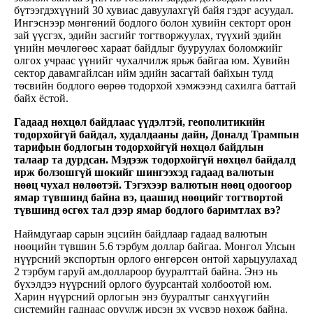
бүтээгдэхүүний 30 хувиас давуулахгүй байя гэдэг асуудал.
Ингэснээр мөнгөний бодлого болон хувийн секторт орон
зай үүсгэх, эдийн засгийг тогтворжуулах, түүхий эдийн
үнийн мөчлөгөөс хараат байдлыг бууруулах боломжийг
олгох учраас үүнийг чухалчилж ярьж байгаа юм. Хувийн
сектор давамгайлсан ийм эдийн засагтай байхын тулд
төсвийн бодлого өөрөө тодорхой хэмжээнд сахилга баттай
байх ёстой.
Гадаад нөхцөл байдлаас үүдэлтэй, геополитикийн
тодорхойгүй байдал, худалдааны дайн, Доналд Трампын
тарифын бодлогын тодорхойгүй нөхцөл байдлын
талаар та дурдсан. Мэдээж тодорхойгүй нөхцөл байдалд
ирж болзошгүй шокийг шингээхэд гадаад валютын
нөөц чухал нөлөөтэй. Тэгэхээр валютын нөөц одоогоор
ямар түвшинд байна вэ, цаашид нөөцийг тогтвортой
түвшинд өсгөх тал дээр ямар бодлого баримтлах вэ?
Наймдугаар сарын эцсийн байдлаар гадаад валютын
нөөцийн түвшин 5.6 тэрбум доллар байгаа. Монгол Улсын
нүүрсний экспортын орлого өнгөрсөн онтой харьцуулахад
2 тэрбум гаруй ам.доллароор бууралттай байна. Энэ нь
бүхэлдээ нүүрсний орлого буурсантай холбоотой юм.
Харин нүүрсний орлогын энэ бууралтыг санхүүгийн
системийн гаднаас оруулж ирсэн эх үүсвэр нөхөж байна.