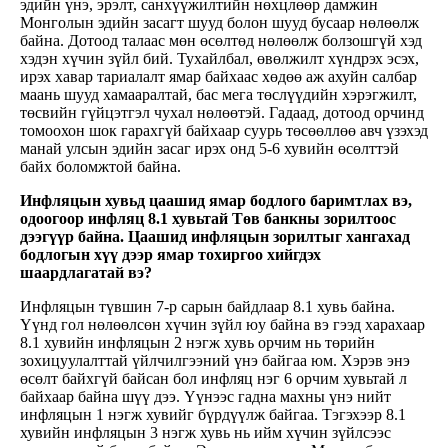
эдийн үнэ, эрэлт, санхүүжилтийн нөхцлөөр дамжин
Монголын эдийн засагт шууд болон шууд бусаар нөлөөлж
байна. Дотоод талаас мөн өсөлтөд нөлөөлж болзошгүй хэд
хэдэн хүчин зүйл бий. Тухайлбал, өвөлжилт хүндрэх эсэх,
ирэх хавар тариалалт ямар байхаас хөдөө аж ахуйн салбар
маань шууд хамааралтай, бас мега төслүүдийн хэрэгжилт,
төсвийн гүйцэтгэл чухал нөлөөтэй. Гадаад, дотоод орчинд
томоохон шок гарахгүй байхаар суурь төсөөллөө авч үзэхэд
манай улсын эдийн засаг ирэх онд 5-6 хувийн өсөлттэй
байх боломжтой байна.
Инфляцын хувьд цаашид ямар бодлого баримтлах вэ,
одоогоор инфляц 8.1 хувьтай Төв банкны зорилтоос
дээгүүр байна. Цаашид инфляцын зорилтыг хангахад
бодлогын хүү дээр ямар тохиргоо хийгдэх
шаардлагатай вэ?
Инфляцын түвшин 7-р сарын байдлаар 8.1 хувь байна.
Үүнд гол нөлөөлсөн хүчин зүйл юу байна вэ гээд харахаар
8.1 хувийн инфляцын 2 нэгж хувь орчим нь төрийн
зохицуулалттай үйлчилгээний үнэ байгаа юм. Хэрэв энэ
өсөлт байхгүй байсан бол инфляц нэг 6 орчим хувьтай л
байхаар байна шүү дээ. Үүнээс гадна махны үнэ нийт
инфляцын 1 нэгж хувийг бүрдүүлж байгаа. Тэгэхээр 8.1
хувийн инфляцын 3 нэгж хувь нь ийм хүчин зүйлсээс