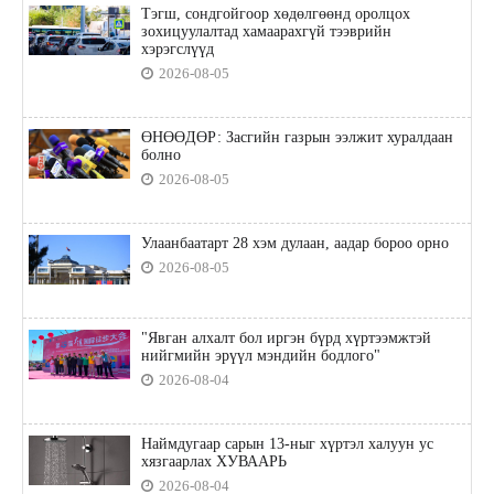
Тэгш, сондгойгоор хөдөлгөөнд оролцох
зохицуулалтад хамаарахгүй тээврийн
хэрэгслүүд
2026-08-05
ӨНӨӨДӨР: Засгийн газрын ээлжит хуралдаан
болно
2026-08-05
Улаанбаатарт 28 хэм дулаан, аадар бороо орно
2026-08-05
"Явган алхалт бол иргэн бүрд хүртээмжтэй
нийгмийн эрүүл мэндийн бодлого"
2026-08-04
Наймдугаар сарын 13-ныг хүртэл халуун ус
хязгаарлах ХУВААРЬ
2026-08-04