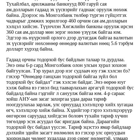
Тухайлбал, арилжааны банкнууд 800 гаруй сая
ам.долларын гадаад эх үүсвэрийг гаднаас оруулж нөхөж
байна. Дээрээс нь Монголбанк төлбөр түргэн гүйцэтгэх
чадварыг дэмжих зорилгоор 460 орчим сая ам.долларын
хэлцэл хийсэн. Түүнчлэн Хөгжлийн банкны оруулж ирсэн
360 сая ам.доллар мөн эерэг нөлөө үзүүлж байгаа юм.
Эдгээр нь нүүрсний орлого дээр дутагдаж байгаа валютын
эх үүсвэрийг нөхсөнөөр өнөөдөр валютын нөөц 5.6 тэрбум
долларт хүрээд байна.
Гадаад орчны тодорхой бус байдлын талаар та дурдлаа.
Энэ оны 6-р сард Монголбанк олон улсын хурал зохион
байгуулсан. Тэр хурал дээр нэг судлаач юу гэж хэлсэн бэ?
гэхээр “Өнөөдөр ганцхан тодорхой байгаа зүйл бол
тодорхой бус байдал” гэж хэлсэн байдаг. Энэ өөрөө юуг
хэлж байна вэ гэвэл бид тааварлахын аргагүй тодорхой бус
байдалд байна гэдгийг л сануулж байгаа юм. 4-р сараас
хойш АНУ-ын засаг захиргаа удаа дараа тариф
ноогдуулахаа зарлаж, улс орнуудад хэлэлцээр хийх хугацаа
өгч, хэлэлцээр хийж байна. Хэдийгээр гэрээ хэлэлцээрүүр
өнгөрсөн саруудад хийгдсэн боловч тухайн тариф хүчин
төгөлдөр эсэх асуудал бас яригдаж байна. Дараагийн
тодорхой бус байдал үүссэн. Тариф эцэстээ ямар байдлаар
дэлхийн эдийн засагт нөлөөлөх вэ гэхээр улс орнуудын
хоорондын чөлөөт худалдаа дээр сөрөг нөлөөтэй, улмаар