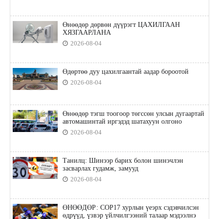
Өнөөдөр дөрвөн дүүрэгт ЦАХИЛГААН
ХЯЗГААРЛАНА
2026-08-04
Өдөртөө дуу цахилгаантай аадар бороотой
2026-08-04
Өнөөдөр тэгш тоогоор төгссөн улсын дугаартай
автомашинтай иргэдэд шатахуун олгоно
2026-08-04
Танилц: Шинээр барих болон шинэчлэн
засварлах гудамж, замууд
2026-08-04
ӨНӨӨДӨР: COP17 хурлын үеэрх сэдэвчилсэн
өдрүүд, үзвэр үйлчилгээний талаар мэдээлнэ