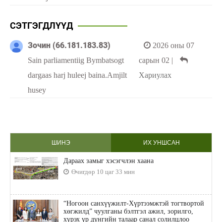
СЭТГЭГДЛҮҮД
Зочин (66.181.183.83)
2026 оны 07
Sain parliamentiig Bymbatsogt
сарын 02
|
dargaas harj huleej baina.Amjilt
Хариулах
husey
ШИНЭ
ИХ УНШСАН
Дараах замыг хэсэгчлэн хаана
Өчигдөр 10 цаг 33 мин
“Ногоон санхүүжилт-Хүртээмжтэй тогтвортой
хөгжилд” чуулганы бэлтгэл ажил, зорилго,
хүрэх үр дүнгийн талаар санал солилцлоо