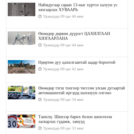
Наймдугаар сарын 13-ныг хүртэл халуун ус
хязгаарлах ХУВААРЬ
Уржигдар 09 цаг 46 мин
Өнөөдөр дөрвөн дүүрэгт ЦАХИЛГААН
ХЯЗГААРЛАНА
Уржигдар 09 цаг 44 мин
Өдөртөө дуу цахилгаантай аадар бороотой
Уржигдар 09 цаг 42 мин
Өнөөдөр тэгш тоогоор төгссөн улсын дугаартай
автомашинтай иргэдэд шатахуун олгоно
Уржигдар 09 цаг 34 мин
Танилц: Шинээр барих болон шинэчлэн
засварлах гудамж, замууд
Уржигдар 09 цаг 33 мин