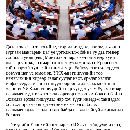
Далан зургаан тэнэгийн үлгэр мартагдаж, нэг зуун хорин
зургаан мангарын цаг үе үргэлжилж байна уу даа гэмээр
сошиал туйлшралд Монголын парламентийн нэр хүнд
шалаар урсаж, шатаар нэгэнт уруудаж иржээ. Ерөөсөө ч
сайн нэртэй хүн, сайн институци, байгууллага ховордсон
цөвүүн цаг үе юмсанж. УИХ-ын гишүүдийн тоо
нэмэгдэхийн хирээр явдаг суудаг квот, ярьдаг хэлдэг
инфлюсер, лайвчин гишүүд борооны дараахь мөөг шиг
олширч УИХ-ын гишүүдийн нэр хүнд ч улам бүр унасаар
парламентэд итгэх итгэлд сөргөөр нөлөөлөх болсон байна.
Эхэндээ эрхэм гишүүдэд нэр хоч зүүж инээдэм ханиадам
болгож ирсэн бол эргээд энэ нь эмгэнэл болж
парламентддаа санаа зовох байдал ч хаа сайгүй ажиглагдах
болжээ.
Үе үеийн Ерөнхийлөгч нар л УИХ-ыг туйлдуулчихлаа,
гадна дотны нөлөөлөл Монголын тусгаар тогтнолын