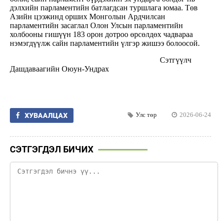
дэлхийн парламентийн батлагдсан туршлага юмаа. Төв
Азийн цээжинд орших Монголын Ардчилсан
парламентийн засаглал Олон Улсын парламентийн
холбооны гишүүн 183 орон дотроо өрсөлдөх чадвараа
нэмэгдүүлж сайн парламентийн үлгэр жишээ болоосой.
Сэтгүүлч
Дашдаваагийн Оюун-Ундрах
Улс төр
2026-06-24
ХУВААЛЦАХ
СЭТГЭГДЭЛ БИЧИХ