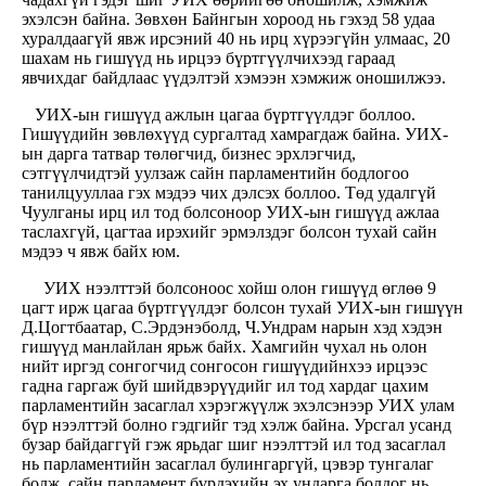
эхэлсэн байна. Зөвхөн Байнгын хороод нь гэхэд 58 удаа
хуралдаагүй явж ирсэний 40 нь ирц хүрээгүйн улмаас, 20
шахам нь гишүүд нь ирцээ бүртгүүлчихээд гараад
явчихдаг байдлаас үүдэлтэй хэмээн хэмжиж оношилжээ.
УИХ-ын гишүүд ажлын цагаа бүртгүүлдэг боллоо.
Гишүүдийн зөвлөхүүд сургалтад хамрагдаж байна. УИХ-
ын дарга татвар төлөгчид, бизнес эрхлэгчид,
сэтгүүлчидтэй уулзаж сайн парламентийн бодлогоо
танилцууллаа гэх мэдээ чих дэлсэх боллоо. Төд удалгүй
Чуулганы ирц ил тод болсоноор УИХ-ын гишүүд ажлаа
таслахгүй, цагтаа ирэхийг эрмэлздэг болсон тухай сайн
мэдээ ч явж байх юм.
УИХ нээлттэй болсоноос хойш олон гишүүд өглөө 9
цагт ирж цагаа бүртгүүлдэг болсон тухай УИХ-ын гишүүн
Д.Цогтбаатар, С.Эрдэнэболд, Ч.Ундрам нарын хэд хэдэн
гишүүд манлайлан ярьж байх. Хамгийн чухал нь олон
нийт иргэд сонгогчид сонгосон гишүүдийнхээ ирцээс
гадна гаргаж буй шийдвэрүүдийг ил тод хардаг цахим
парламентийн засаглал хэрэгжүүлж эхэлсэнээр УИХ улам
бүр нээлттэй болно гэдгийг тэд хэлж байна. Урсгал усанд
бузар байдаггүй гэж ярьдаг шиг нээлттэй ил тод засаглал
нь парламентийн засаглал булингаргүй, цэвэр тунгалаг
болж, сайн парламент бүрдэхийн эх ундарга болдог нь