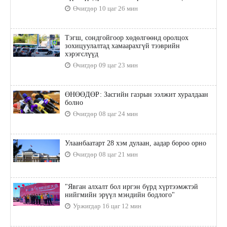
Өчигдөр 10 цаг 26 мин
Тэгш, сондгойгоор хөдөлгөөнд оролцох
зохицуулалтад хамаарахгүй тээврийн
хэрэгслүүд
Өчигдөр 09 цаг 23 мин
ӨНӨӨДӨР: Засгийн газрын ээлжит хуралдаан
болно
Өчигдөр 08 цаг 24 мин
Улаанбаатарт 28 хэм дулаан, аадар бороо орно
Өчигдөр 08 цаг 21 мин
"Явган алхалт бол иргэн бүрд хүртээмжтэй
нийгмийн эрүүл мэндийн бодлого"
Уржигдар 16 цаг 12 мин