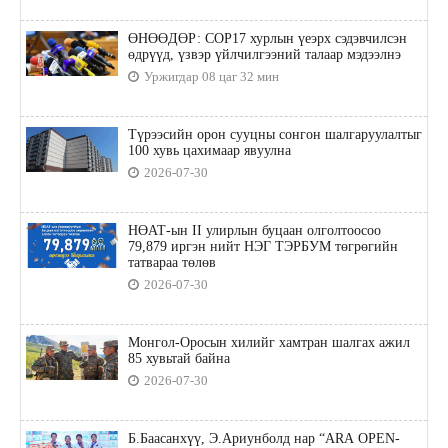
ӨНӨӨДӨР: COP17 хурлын үеэрх сэдэвчилсэн
өдрүүд, үзвэр үйлчилгээний талаар мэдээлнэ
Уржигдар 08 цаг 32 мин
Түрээсийн орон сууцны сонгон шалгаруулалтыг
100 хувь цахимаар явуулна
2026-07-30
НӨАТ-ын II улирлын буцаан олголтоосоо
79,879 иргэн нийт НЭГ ТЭРБУМ төгрөгийн
татвараа төлөв
2026-07-30
Монгол-Оросын хилийг хамтран шалгах ажил
85 хувьтай байна
2026-07-30
Б.Баасанхүү, Э.Ариунболд нар “ARA OPEN-