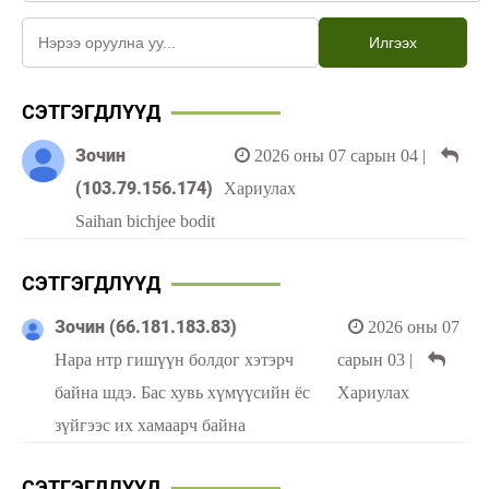
Илгээх
СЭТГЭГДЛҮҮД
Зочин
2026 оны 07 сарын 04
|
(103.79.156.174)
Хариулах
Saihan bichjee bodit
СЭТГЭГДЛҮҮД
Зочин (66.181.183.83)
2026 оны 07
Нара нтр гишүүн болдог хэтэрч
сарын 03
|
байна шдэ. Бас хувь хүмүүсийн ёс
Хариулах
зүйгээс их хамаарч байна
СЭТГЭГДЛҮҮД