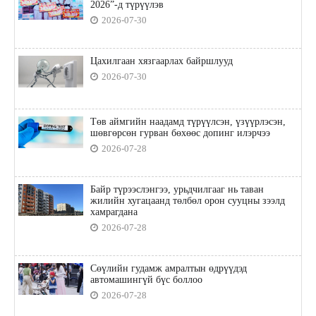
2026”-д түрүүлэв
2026-07-30
Цахилгаан хязгаарлах байршлууд
2026-07-30
Төв аймгийн наадамд түрүүлсэн, үзүүрлэсэн,
шөвгөрсөн гурван бөхөөс допинг илэрчээ
2026-07-28
Байр түрээслэнгээ, урьдчилгааг нь таван
жилийн хугацаанд төлбөл орон сууцны зээлд
хамрагдана
2026-07-28
Сөүлийн гудамж амралтын өдрүүдэд
автомашингүй бүс боллоо
2026-07-28