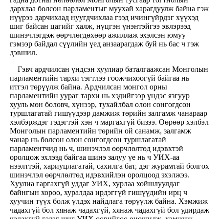
дархлаа болсон парламентыг муухай харагдуулж байна гэж
нүүрээ дарчихаад нуугдчихлаа гээд ичингүйрдэг хүүхэд
шиг байсан цагийг халж, нүцгэн үнэнтэйгээ эвлэрээд
шинэчлэгдэж өөрчлөгдөхөөр ажиллаж эхэлсэн юмуу
гэмээр байдал сүүлийн үед анзаарагдаж буй нь бас ч гэж
дэвшил.
Гэвч ардчилсан үндсэн хуулиар баталгаажсан Монголын
парламентийн тархи тэгтлээ гоожчихоогүй байгаа нь
итгэл төрүүлж байна. Ардчилсан монгол орны
парламентийн уураг тархи нь хэдийгээр үндэс язгуур
хууль мөн боловч, хүнээр, тухайлбал олон сонгогдсон
туршлагатай гишүүдээр дамжиж төрийн залгамж чанараар
хэлбэрждэг гэдэгтэй хэн ч маргахгүй бизээ. Өөрөөр хэлбэл
Монголын парламентийн төрийн ой санамж, залгамж
чанар нь болсон олон сонгогдсон туршлагатай
парламентчид нь ч, шинэчлэл өөрчлөлтөд идэвхтэй
оролцож эхлээд байгаа шинэ залуу үе нь ч УИХ-аа
нээлттэй, хариуцлагатай, сахилга бат, дэг журамтай болгох
шинэчлэл өөрчлөлтөд идэвхийлэн оролцоод эхэлжээ.
Хуулиа гаргахгүй уддаг УИХ, хурлаа хойшлуулдаг
байнгын хороо, хуралдаа ирдэггүй гишүүдийн ирц ч
хуучин түүх болж үлдэх найдлага төрүүлж байна. Хэмжиж
чадахгүй бол хянаж чадахгүй, хянаж чадахгүй бол удирдаж
чадахгүй гэдэг шиг УИХ өөрийгөө оношилж, хэмжиж