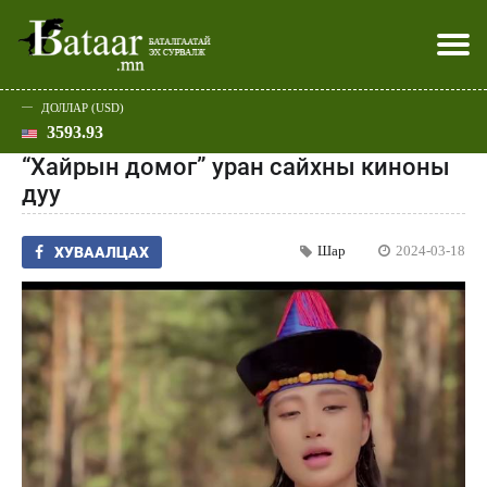
ДОЛЛАР (USD)
3593.93
Хэвлэл мэдээллээр
Батаар юу хэлэв
Эдийн засаг
Нийгэм
Дэлхий
Улс төр
Спорт
Эхлэл
Шар
“Хайрын домог” уран сайхны киноны
дуу
Шар
2024-03-18
ХУВААЛЦАХ