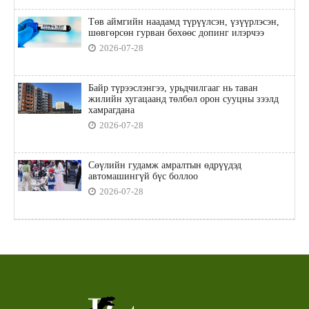
Төв аймгийн наадамд түрүүлсэн, үзүүрлэсэн,
шөвгөрсөн гурван бөхөөс допинг илэрчээ
2026-07-28
Байр түрээслэнгээ, урьдчилгааг нь таван
жилийн хугацаанд төлбөл орон сууцны зээлд
хамрагдана
2026-07-28
Сөүлийн гудамж амралтын өдрүүдэд
автомашингүй бүс боллоо
2026-07-28