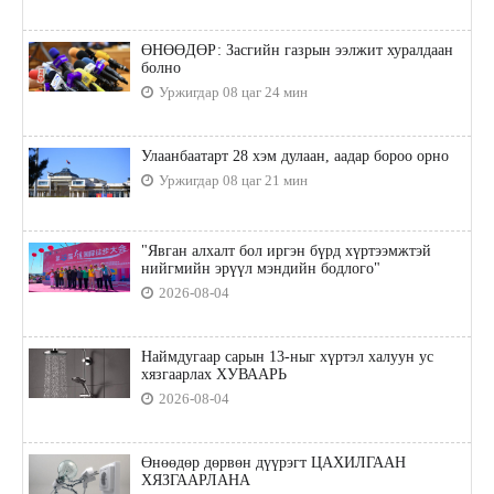
ӨНӨӨДӨР: Засгийн газрын ээлжит хуралдаан
болно
Уржигдар 08 цаг 24 мин
Улаанбаатарт 28 хэм дулаан, аадар бороо орно
Уржигдар 08 цаг 21 мин
"Явган алхалт бол иргэн бүрд хүртээмжтэй
нийгмийн эрүүл мэндийн бодлого"
2026-08-04
Наймдугаар сарын 13-ныг хүртэл халуун ус
хязгаарлах ХУВААРЬ
2026-08-04
Өнөөдөр дөрвөн дүүрэгт ЦАХИЛГААН
ХЯЗГААРЛАНА