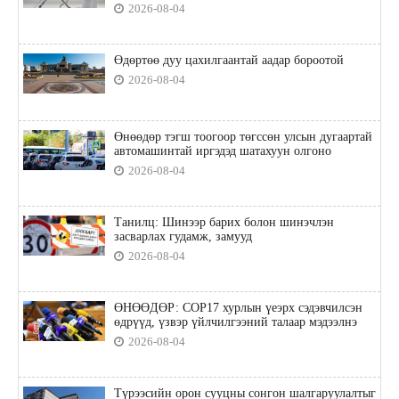
2026-08-04
Өдөртөө дуу цахилгаантай аадар бороотой
2026-08-04
Өнөөдөр тэгш тоогоор төгссөн улсын дугаартай
автомашинтай иргэдэд шатахуун олгоно
2026-08-04
Танилц: Шинээр барих болон шинэчлэн
засварлах гудамж, замууд
2026-08-04
ӨНӨӨДӨР: COP17 хурлын үеэрх сэдэвчилсэн
өдрүүд, үзвэр үйлчилгээний талаар мэдээлнэ
2026-08-04
Түрээсийн орон сууцны сонгон шалгаруулалтыг