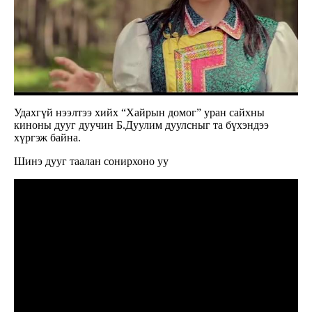
Удахгүй нээлтээ хийх “Хайрын домог” уран сайхны
киноны дууг дуучин Б.Дуулим дуулсныг та бүхэндээ
хүргэж байна.
Шинэ дууг таалан сонирхоно уу