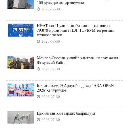
100 хувь цахимаар явуулна
2026-07-30
НӨАТ-ын II улирлын буцаан олголтоосоо
79,879 иргэн нийт НЭГ ТЭРБУМ төгрөгийн
татвараа төлөв
2026-07-30
Монгол-Оросын хилийг хамтран шалгах ажил
85 хувьтай байна
2026-07-30
Б.Баасанхүү, Э.Ариунболд нар “ARA OPEN-
2026”-д түрүүлэв
2026-07-30
Цахилгаан хязгаарлах байршлууд
2026-07-30