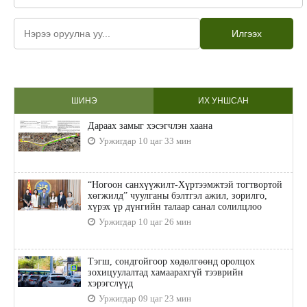
Илгээх
ШИНЭ
ИХ УНШСАН
Дараах замыг хэсэгчлэн хаана
Уржигдар 10 цаг 33 мин
“Ногоон санхүүжилт-Хүртээмжтэй тогтвортой
хөгжилд” чуулганы бэлтгэл ажил, зорилго,
хүрэх үр дүнгийн талаар санал солилцлоо
Уржигдар 10 цаг 26 мин
Тэгш, сондгойгоор хөдөлгөөнд оролцох
зохицуулалтад хамаарахгүй тээврийн
хэрэгслүүд
Уржигдар 09 цаг 23 мин