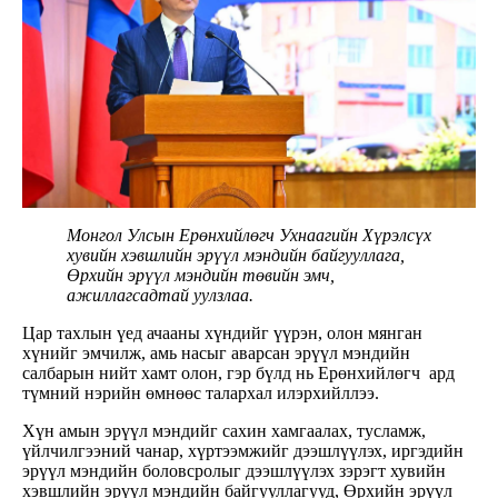
Монгол Улсын Ерөнхийлөгч Ухнаагийн Хүрэлсүх
хувийн хэвшлийн эрүүл мэндийн байгууллага,
Өрхийн эрүүл мэндийн төвийн эмч,
ажиллагсадтай уулзлаа.
Цар тахлын үед ачааны хүндийг үүрэн, олон мянган
хүнийг эмчилж, амь насыг аварсан эрүүл мэндийн
салбарын нийт хамт олон, гэр бүлд нь Ерөнхийлөгч ард
түмний нэрийн өмнөөс талархал илэрхийллээ.
Хүн амын эрүүл мэндийг сахин хамгаалах, тусламж,
үйлчилгээний чанар, хүртээмжийг дээшлүүлэх, иргэдийн
эрүүл мэндийн боловсролыг дээшлүүлэх зэрэгт хувийн
хэвшлийн эрүүл мэндийн байгууллагууд, Өрхийн эрүүл