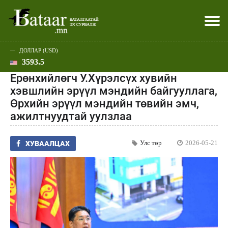
ДОЛЛАР (USD)
3593.5
Хэвлэл мэдээллээр
Батаар юу хэлэв
Эдийн засаг
Нийгэм
Дэлхий
Улс төр
Спорт
Эхлэл
Шар
Ерөнхийлөгч У.Хүрэлсүх хувийн
хэвшлийн эрүүл мэндийн байгууллага,
Өрхийн эрүүл мэндийн төвийн эмч,
ажилтнуудтай уулзлаа
Улс төр
2026-05-21
ХУВААЛЦАХ