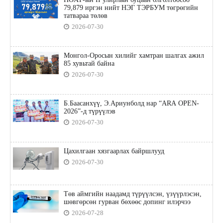
79,879 иргэн нийт НЭГ ТЭРБУМ төгрөгийн
татвараа төлөв
2026-07-30
Монгол-Оросын хилийг хамтран шалгах ажил
85 хувьтай байна
2026-07-30
Б.Баасанхүү, Э.Ариунболд нар “ARA OPEN-
2026”-д түрүүлэв
2026-07-30
Цахилгаан хязгаарлах байршлууд
2026-07-30
Төв аймгийн наадамд түрүүлсэн, үзүүрлэсэн,
шөвгөрсөн гурван бөхөөс допинг илэрчээ
2026-07-28