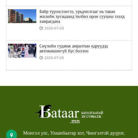
Байр түрээслэнгээ, урьдчилгааг нь таван
жилийн хугацаанд төлбөл орон сууцны зээлд
хамрагдана
2026-07-28
Сөүлийн гудамж амралтын өдрүүдэд
автомашингүй бүс боллоо
2026-07-28
Монгол улс, Улаанбаатар хот, Чингэлтэй дүүрэг,