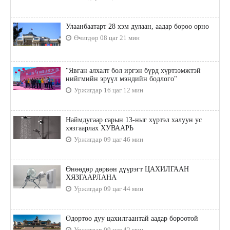
Улаанбаатарт 28 хэм дулаан, аадар бороо орно
Өчигдөр 08 цаг 21 мин
"Явган алхалт бол иргэн бүрд хүртээмжтэй
нийгмийн эрүүл мэндийн бодлого"
Уржигдар 16 цаг 12 мин
Наймдугаар сарын 13-ныг хүртэл халуун ус
хязгаарлах ХУВААРЬ
Уржигдар 09 цаг 46 мин
Өнөөдөр дөрвөн дүүрэгт ЦАХИЛГААН
ХЯЗГААРЛАНА
Уржигдар 09 цаг 44 мин
Өдөртөө дуу цахилгаантай аадар бороотой
Уржигдар 09 цаг 42 мин