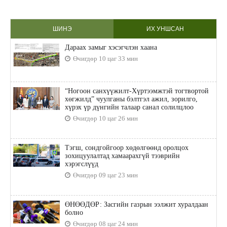
ШИНЭ
ИХ УНШСАН
Дараах замыг хэсэгчлэн хаана
Өчигдөр 10 цаг 33 мин
“Ногоон санхүүжилт-Хүртээмжтэй тогтвортой
хөгжилд” чуулганы бэлтгэл ажил, зорилго,
хүрэх үр дүнгийн талаар санал солилцлоо
Өчигдөр 10 цаг 26 мин
Тэгш, сондгойгоор хөдөлгөөнд оролцох
зохицуулалтад хамаарахгүй тээврийн
хэрэгслүүд
Өчигдөр 09 цаг 23 мин
ӨНӨӨДӨР: Засгийн газрын ээлжит хуралдаан
болно
Өчигдөр 08 цаг 24 мин