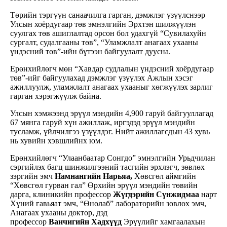
Төрийн тэргүүн санаачилга гарган, дэмжлэг үзүүлснээр
Улсын хоёрдугаар төв эмнэлгийн Эрхтэн шилжүүлэн
суулгах төв ашиглалтад орсон бол удахгүй “Сувилахуйн
сургалт, судалгааны төв”, “Уламжлалт анагаах ухааны
үндэсний төв”-ийн бүтээн байгуулалт дуусна.
Ерөнхийлөгч мөн “Хавдар судлалын үндэсний хоёрдугаар
төв”-ийг байгуулахад дэмжлэг үзүүлэх Ажлын хэсэг
ажиллуулж, уламжлалт анагаах ухааныг хөгжүүлэх зарлиг
гарган хэрэгжүүлж байна.
Улсын хэмжээнд эрүүл мэндийн 4,900 гаруй байгууллагад
67 мянга гаруй хүн ажиллаж, иргэдэд эрүүл мэндийн
тусламж, үйлчилгээ үзүүлдэг. Нийт ажиллагсдын 43 хувь
нь хувийн хэвшлийнх юм.
Ерөнхийлөгч “Улаанбаатар Сонгдо” эмнэлгийн Урьдчилан
сэргийлэх багц шинжилгээний тасгийн эрхлэгч, зөвлөх
зэргийн эмч
Намнангийн Нарьяа,
Хөвсгөл аймгийн
“Хөвсгөл гурван гал” Өрхийн эрүүл мэндийн төвийн
дарга, клиникийн профессор
Жүгдэрийн Сүнжидмаа
нарт
Хүний гавьяат эмч, “Өнөлаб” лабораторийн зөвлөх эмч,
Анагаах ухааны доктор, дэд
профессор
Ванчигийн
Хадхүүд
Эрүүлийг хамгаалахын