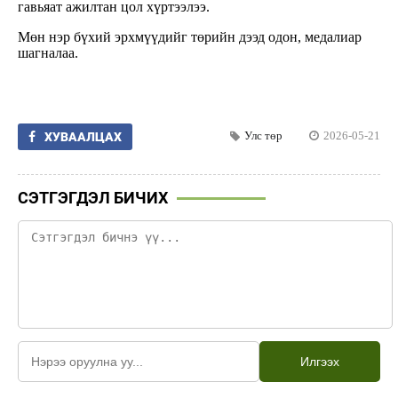
гавьяат ажилтан цол хүртээлээ.
Мөн нэр бүхий эрхмүүдийг төрийн дээд одон, медалиар
шагналаа.
Улс төр
2026-05-21
ХУВААЛЦАХ
СЭТГЭГДЭЛ БИЧИХ
Илгээх