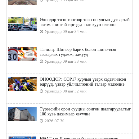
Өнөөдөр тэгш тоогоор төгссөн улсын дугаартай
автомашинтай иргэдэд шатахуун олгоно
Уржигдар 09 цаг 34 мин
Танилц: Шинээр барих болон шинэчлэн
засварлах гудамж, замууд
Уржигдар 09 цаг 33 мин
ӨНӨӨДӨР: COP17 хурлын үеэрх сэдэвчилсэн
өдрүүд, үзвэр үйлчилгээний талаар мэдээлнэ
Уржигдар 08 цаг 32 мин
Түрээсийн орон сууцны сонгон шалгаруулалтыг
100 хувь цахимаар явуулна
2026-07-30
НӨАТ-ын II улирлын буцаан олголтоосоо