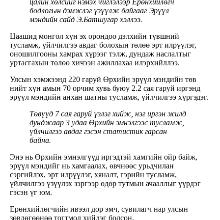
цалин хөлсийг нэмэх чиглэлээр
Ерөнхийлөгч
бодлогын дэмжлэг үзүүлж байгааг Эрүүл
мэндийн сайд Э.Батшугар хэллээ.
Цаашид монгол хүн эх орондоо дэлхийн түвшний
тусламж, үйлчилгээ авдаг болохын төлөө эрт илрүүлэг,
оношилгооны хамрах хүрээг тэлж, дундаж наслалтыг
уртасгахын төлөө хичээн ажиллахаа илэрхийллээ.
Улсын хэмжээнд 220 гаруй Өрхийн эрүүл мэндийн төв
нийт хүн амын 70 орчим хувь буюу 2.2 сая гаруй иргэнд
эрүүл мэндийн анхан шатны тусламж, үйлчилгээ хүргэдэг.
Төвүүд 7 сая гаруй үзлэг хийж, нэг иргэн жилд
дунджаар 3 удаа Өрхийн эмнэлгээс тусламж,
үйлчилгээ авдаг гэсэн статистик гарсан
байна.
Энэ нь Өрхийн эмнэлгүүд иргэдтэй хамгийн ойр байж,
эрүүл мэндийг нь хамгаалах, өвчнөөс урьдчилан
сэргийлэх, эрт илрүүлэг, хяналт, гэрийн тусламж,
үйлчилгээ үзүүлэх зэргээр өдөр тутмын ачааллыг үүрдэг
гэсэн үг юм.
Ерөнхийлөгчийн ивээл дор эмч, сувилагч нар улсын
зөвлөгөөнөө тогтмол хийдэг болсон.