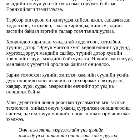
мэндийн төвүүд үнэтэй хувь нэмэр оруулж байгааг
Ерөнхийлөгч тэмдэглэлээ.
Тэрбээр өнгөрсөн он жилүүдэд хийсэн ажил, санаачилсан
хөдөлгөөн, хөтөлбөр, гадаад харилцаа, нийгэм, эдийн
засгийн байдал зэргийн талаар товч танилцууллаа
.
Хоорондоо харилцан уялдаатай хөдөлгөөн, хөтөлбөр,
түүний дотор “Эрүүл монгол хүн” хөдөлгөөнийг үр дүнд
хүргэхэд эрүүл мэндийн салбар, түүний дотор хувийн
хэвшлийн эрүүл мэндийн байгууллага, Өрхийн эмнэлгүүд
манлайлах үүрэгтэй оролцож байгааг онцоллоо.
Зарим томоохон хувийн эмнэлэг хамгийн сүүлийн үеийн
дүрс оношилгооны дэвшилтэт төхөөрөмж нэвтрүүлэн,
хавдар, зүрх, судас, мэдрэлийн өвчнийг эрт үед нь
оношилж байна.
Мөн дурангийн болон роботын тусламжтай мэс заслын
технологи, хиймэл оюун ухаанд суурилсан оношилгооны
систем, цахим эрүүл мэндийн нэгдсэн платформ ашиглаж
эхэлжээ.
Эмч, ажилтны мэргэжлийн үнэ цэнийг
нэмэгдүүлэх, нийгмийн баталгааг сайжруулах,