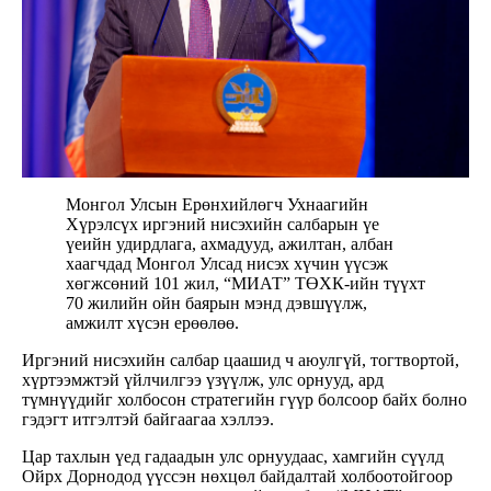
Монгол Улсын Ерөнхийлөгч Ухнаагийн
Хүрэлсүх иргэний нисэхийн салбарын үе
үеийн удирдлага, ахмадууд, ажилтан, албан
хаагчдад Монгол Улсад нисэх хүчин үүсэж
хөгжсөний 101 жил, “МИАТ” ТӨХК-ийн түүхт
70 жилийн ойн баярын мэнд дэвшүүлж,
амжилт хүсэн ерөөлөө.
Иргэний нисэхийн салбар цаашид ч аюулгүй, тогтвортой,
хүртээмжтэй үйлчилгээ үзүүлж, улс орнууд, ард
түмнүүдийг холбосон стратегийн гүүр болсоор байх болно
гэдэгт итгэлтэй байгаагаа хэллээ.
Цар тахлын үед гадаадын улс орнуудаас, хамгийн сүүлд
Ойрх Дорнодод үүссэн нөхцөл байдалтай холбоотойгоор