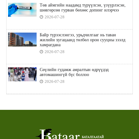
Төв аймгийн наадамд түрүүлсэн, үзүүрлэсэн,
шөвгөрсөн гурван бөхөөс допинг илэрчээ
2026-07-28
Байр түрээслэнгээ, урьдчилгааг нь таван
жилийн хугацаанд төлбөл орон сууцны зээлд
хамрагдана
2026-07-28
Сөүлийн гудамж амралтын өдрүүдэд
автомашингүй бүс боллоо
2026-07-28