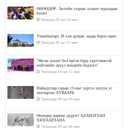
ӨНӨӨДӨР: Засгийн газрын ээлжит хуралдаан
болно
Өчигдөр 08 цаг 24 мин
Улаанбаатарт 28 хэм дулаан, аадар бороо орно
Өчигдөр 08 цаг 21 мин
"Явган алхалт бол иргэн бүрд хүртээмжтэй
нийгмийн эрүүл мэндийн бодлого"
Уржигдар 16 цаг 12 мин
Наймдугаар сарын 13-ныг хүртэл халуун ус
хязгаарлах ХУВААРЬ
Уржигдар 09 цаг 46 мин
Өнөөдөр дөрвөн дүүрэгт ЦАХИЛГААН
ХЯЗГААРЛАНА
Уржигдар 09 цаг 44 мин