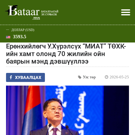
ДОЛЛАР (USD)
3593.5
Хэвлэл мэдээллээр
Батаар юу хэлэв
Эдийн засаг
Нийгэм
Дэлхий
Улс төр
Спорт
Эхлэл
Шар
Ерөнхийлөгч У.Хүрэлсүх “МИАТ” ТӨХК-
ийн хамт олонд 70 жилийн ойн
баярын мэнд дэвшүүллээ
Улс төр
2026-05-25
ХУВААЛЦАХ