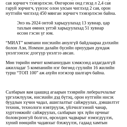
сая зорчигч тээвэрлэсэн. Өнгөрсөн онд гэхэд л 2,4 сая
гаруй зорчигч, үүнээс олон улсын чиглэлд 2 сая, орон
нутгийн чиглэлд 450 мянган зорчигч тээвэрлэсэн байна.
Энэ нь 2024 онтой харьцуулахад 13 хувиар, цар
тахлын өмнөх үетэй харьцуулахад 51 хувиар
өссөн гэсэн үг юм.
“МИАТ” компани нисэхийн аюулгүй байдлаараа дэлхийн
болон Ази, Номхон далайн бүсийн орнуудын дундаж
үнэлгээнээс дээгүүр үнэлгээ авсан.
Мөн төрийн өмчит компаниудын хэмжээнд алдагдалгүй
ажилладаг 5 компанийн нэг бөгөөд сүүлийн 16 жилийн
турш “ТОП 100” аж ахуйн нэгжээр шалгарч байна.
Салбарын яам цаашид агаарын тээврийн либералчлалыг
үргэлжлүүлж, нисэхийн дэд бүтэц, орон нутгийн нисэх
буудлын хүчин чадал, ашиглалтыг сайжруулах, дэвшилтэт
техник, технологи нэвтрүүлж, үйлчилгээний чанар,
хүртээмжийг сайжруулах, салбарын эрх зүйн орчныг
боловсронгуй болгох, өрсөлдөх чадварыг нэмэгдүүлэх,
хүний нөөцийн чадавхыг бэхжүүлэх, гадаад хамтын