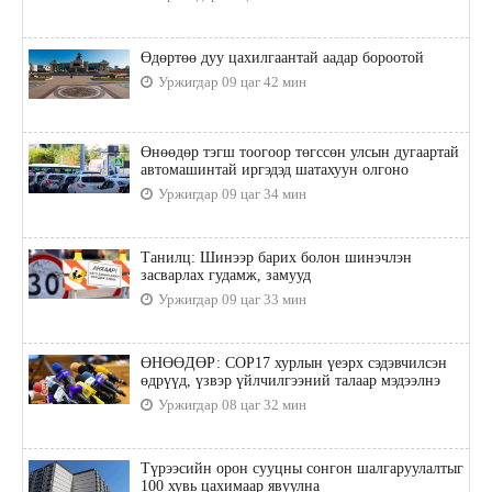
Өдөртөө дуу цахилгаантай аадар бороотой
Уржигдар 09 цаг 42 мин
Өнөөдөр тэгш тоогоор төгссөн улсын дугаартай
автомашинтай иргэдэд шатахуун олгоно
Уржигдар 09 цаг 34 мин
Танилц: Шинээр барих болон шинэчлэн
засварлах гудамж, замууд
Уржигдар 09 цаг 33 мин
ӨНӨӨДӨР: COP17 хурлын үеэрх сэдэвчилсэн
өдрүүд, үзвэр үйлчилгээний талаар мэдээлнэ
Уржигдар 08 цаг 32 мин
Түрээсийн орон сууцны сонгон шалгаруулалтыг
100 хувь цахимаар явуулна