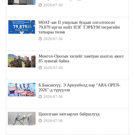
2026-07-30
НӨАТ-ын II улирлын буцаан олголтоосоо
79,879 иргэн нийт НЭГ ТЭРБУМ төгрөгийн
татвараа төлөв
2026-07-30
Монгол-Оросын хилийг хамтран шалгах ажил
85 хувьтай байна
2026-07-30
Б.Баасанхүү, Э.Ариунболд нар “ARA OPEN-
2026”-д түрүүлэв
2026-07-30
Цахилгаан хязгаарлах байршлууд
2026-07-30