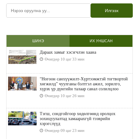
Илгээх
ШИНЭ
ИХ УНШСАН
Дараах замыг хэсэгчлэн хаана
Өчигдөр 10 цаг 33 мин
“Ногоон санхүүжилт-Хүртээмжтэй тогтвортой
хөгжилд” чуулганы бэлтгэл ажил, зорилго,
хүрэх үр дүнгийн талаар санал солилцлоо
Өчигдөр 10 цаг 26 мин
Тэгш, сондгойгоор хөдөлгөөнд оролцох
зохицуулалтад хамаарахгүй тээврийн
хэрэгслүүд
Өчигдөр 09 цаг 23 мин