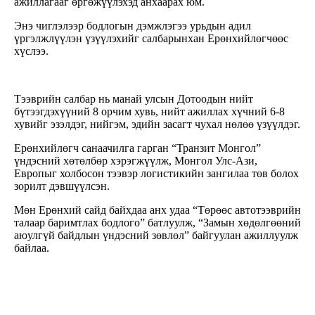
ажиллагааг өргөжүүлэхэд анхаарах юм.
Энэ чиглэлээр бодлогын дэмжлэгээ урьдын адил
үргэлжлүүлэн үзүүлэхийг салбарынхан Ерөнхийлөгчөөс
хүслээ.
Тээврийн салбар нь манай улсын Дотоодын нийт
бүтээгдэхүүний 8 орчим хувь, нийт ажиллах хүчний 6-8
хувийг эзэлдэг, нийгэм, эдийн засагт чухал нөлөө үзүүлдэг.
Ерөнхийлөгч санаачилга гарган “Транзит Монгол”
үндэсний хөтөлбөр хэрэгжүүлж, Монгол Улс-Ази,
Европыг холбосон тээвэр логистикийн зангилаа төв болох
зорилт дэвшүүлсэн.
Мөн Ерөнхий сайд байхдаа анх удаа “Төрөөс автотээврийн
талаар баримтлах бодлого” батлуулж, “Замын хөдөлгөөний
аюулгүй байдлын үндэсний зөвлөл” байгуулан ажиллуулж
байлаа.