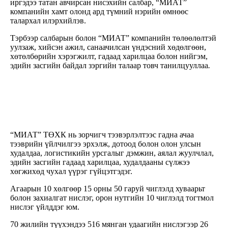
иргэдээ татан авчирсан нисэхийн салбар, “МИАТ”
компанийн хамт олонд ард түмний нэрийн өмнөөс
талархал илэрхийлэв.
Тэрбээр салбарын болон “МИАТ” компанийн төлөөлөлтэй
уулзаж, хийсэн ажил, санаачилсан үндэсний хөдөлгөөн,
хөтөлбөрийн хэрэгжилт, гадаад харилцаа болон нийгэм,
эдийн засгийн байдал зэргийн талаар товч танилцууллаа
.
“МИАТ” ТӨХК нь зорчигч тээвэрлэлтээс гадна ачаа
тээврийн үйлчилгээ эрхэлж, дотоод болон олон улсын
худалдаа, логистикийн урсгалыг дэмжин, аялал жуулчлал,
эдийн засгийн гадаад харилцаа, худалдааны сүлжээ
хөгжихөд чухал үүрэг гүйцэтгэдэг.
Агаарын 10 хөлгөөр 15 орны 50 гаруй чиглэлд хуваарьт
болон захиалгат нислэг, орон нутгийн 10 чиглэлд тогтмол
нислэг үйлддэг юм.
70 жилийн түүхэндээ 516 мянган удаагийн нислэгээр 26