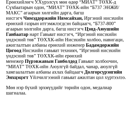
Ерөнхийлөгч У.Хүрэлсүх мөн өдөр “МИАТ” ТӨХК-д
Сүхбаатарын одон, “МИАТ” ТӨХК-ийн “Б737 ЭНЖИ/
МAКС” агаарын хөлгийн дарга, багш
нисгэгч
Чимэддоржийн Нямсайхан,
Иргэний нисэхийн
ерөнхий газрын итгэмжлэгдсэн байцаагч, “Б737-800”
агаарын хөлгийн дарга, багш нисгэгч
Цэнд-Аюушийн
Ганбаатар
нарт Гавьяат нисгэгч, “Иргэний нисэхийн
үндэсний төв” ТӨХХК-ийн Нисэхийн холбоо, навигаци,
ажиглалтын албаны ерөнхий инженер
Бадамдоржийн
Цогоод
Нисэхийн гавьяат техникч, “Иргэний нисэхийн
үндэсний төв” ТӨХХК-ийн ерөнхий
менежер
Пүрэвжавын Ганболдод
Гавьяат холбоочин,
“МИАТ” ТӨХК-ийн Аюулгүй байдал, чанар, аюулгүй
хамгаалалтын албаны ахлах байцаагч
Долгорсүрэнгийн
Энхцэцэгт
Үйлчилгээний гавьяат ажилтан цол хүртээлээ.
Мөн нэр бүхий эрхмүүдийг төрийн одон, медалиар
шагналаа.