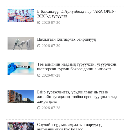
Б.Баасанхүү, Э.Ариунболд нар “ARA OPEN-
2026”-д түрүүлэв
2026-07-30
Цахилгаан хязгаарлах байршлууд
2026-07-30
Төв аймгийн наадамд түрүүлсэн, үзүүрлэсэн,
шөвгөрсөн гурван бөхөөс допинг илэрчээ
2026-07-28
Байр түрээслэнгээ, урьдчилгааг нь таван
жилийн хугацаанд төлбөл орон сууцны зээлд
хамрагдана
2026-07-28
Сөүлийн гудамж амралтын өдрүүдэд
автомашингүй бүс боллоо