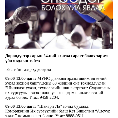
Дөрөвдүгээр сарын 24-ний лхагва гарагт болох зарим
үйл явдлын тойм:
-Засгийн газар хуралдана
09.00-13.00 цагт:
МУИС-д анхны эрдэм шинжилгээний
хурал зохион байгуулсны 80 жилийн ойг тохиолдуулан
"Шинжлэх ухаан, технологийн шинэ сэргэлт: Судалгааны
их сургууль" сэдэвт олон улсын эрдэм шинжилгээний
хурал болно. Утас: 9458-2204.
0
9
.00
-13
.00
цаг
т:
“Шангри-Ла” зочид буудалд:
Кэмбрижийн Их сургуулийн багш Кэт Бишопын “Алсуур
ялалт” номын нээлт болно. Утас: 8888-0511.