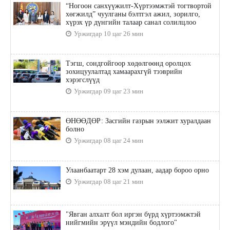
“Ногоон санхүүжилт-Хүртээмжтэй тогтвортой
хөгжилд” чуулганы бэлтгэл ажил, зорилго,
хүрэх үр дүнгийн талаар санал солилцлоо
Уржигдар 10 цаг 26 мин
Тэгш, сондгойгоор хөдөлгөөнд оролцох
зохицуулалтад хамаарахгүй тээврийн
хэрэгслүүд
Уржигдар 09 цаг 23 мин
ӨНӨӨДӨР: Засгийн газрын ээлжит хуралдаан
болно
Уржигдар 08 цаг 24 мин
Улаанбаатарт 28 хэм дулаан, аадар бороо орно
Уржигдар 08 цаг 21 мин
"Явган алхалт бол иргэн бүрд хүртээмжтэй
нийгмийн эрүүл мэндийн бодлого"