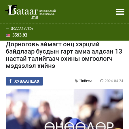
ДОЛЛАР (USD)
3593.93
Хэвлэл мэдээллээр
Батаар юу хэлэв
Эдийн засаг
Нийгэм
Дэлхий
Улс төр
Спорт
Эхлэл
Шар
Дорноговь аймагт онц хэрцгий
байдлаар бусдын гарт амиа алдсан 13
настай талийгаач охины өмгөөлөгч
мэдээлэл хийнэ
Нийгэм
2024-04-24
ХУВААЛЦАХ