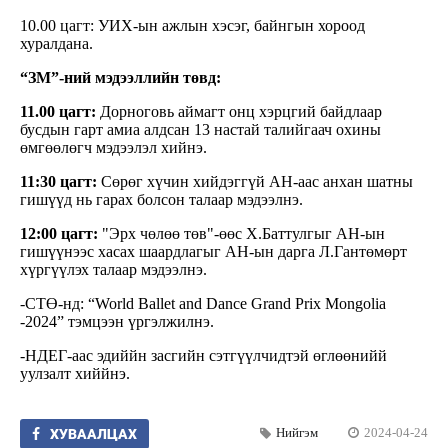
10.00 цагт: УИХ-ын ажлын хэсэг, байнгын хороод
хуралдана.
“ЗМ”-ний мэдээллийн төвд:
11.00 цагт:
Дорноговь аймагт онц хэрцгий байдлаар
бусдын гарт амиа алдсан 13 настай талийгаач охины
өмгөөлөгч мэдээлэл хийнэ.
11:30 цаг
т:
Сөрөг хүчин хийдэггүй АН-аас анхан шатны
гишүүд нь гарах болсон талаар мэдээлнэ.
12:00 цаг
т:
"Эрх чөлөө төв"-өөс Х.Баттулгыг АН-ын
гишүүнээс хасах шаардлагыг АН-ын дарга Л.Гантөмөрт
хүргүүлэх талаар мэдээлнэ.
-СТӨ-нд: “World Ballet and Dance Grand Prix Mongolia
-2024” тэмцээн үргэлжилнэ.
-НДЕГ-аас эдиййн засгийн сэтгүүлчидтэй өглөөнийй
уулзалт хиййнэ.
Нийгэм
2024-04-24
ХУВААЛЦАХ