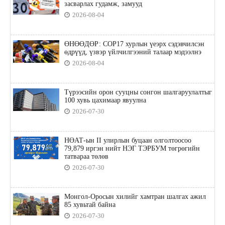
засварлах гудамж, замууд
2026-08-04
ӨНӨӨДӨР: COP17 хурлын үеэрх сэдэвчилсэн
өдрүүд, үзвэр үйлчилгээний талаар мэдээлнэ
2026-08-04
Түрээсийн орон сууцны сонгон шалгаруулалтыг
100 хувь цахимаар явуулна
2026-07-30
НӨАТ-ын II улирлын буцаан олголтоосоо
79,879 иргэн нийт НЭГ ТЭРБУМ төгрөгийн
татвараа төлөв
2026-07-30
Монгол-Оросын хилийг хамтран шалгах ажил
85 хувьтай байна
2026-07-30