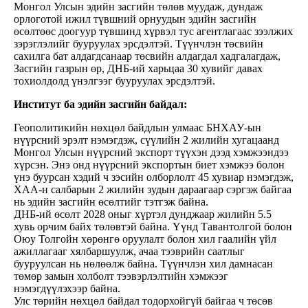
Монгол Улсын эдийн засгийн төлөв муудаж, дундаж
орлоготой ижил түвшний орнуудын эдийн засгийн
өсөлтөөс доогуур түвшинд хүрвэл тус агентлагаас зээлжих
зэрэглэлийг бууруулах эрсдэлтэй. Түүнчлэн төсвийн
сахилга бат алдагдсанаар төсвийн алдагдал хадгалагдаж,
Засгийн газрын өр, ДНБ-ий харьцаа 30 хувийг давах
тохиолдолд үнэлгээг бууруулах эрсдэлтэй.
Институт ба эдийн засгийн байдал:
Геополитикийн нөхцөл байдлын улмаас БНХАУ-ын
нүүрсний эрэлт нэмэгдэж, сүүлийн 2 жилийн хугацаанд
Монгол Улсын нүүрсний экспорт түүхэн дээд хэмжээндээ
хүрсэн. Энэ онд нүүрсний экспортын биет хэмжээ болон
үнэ буурсан хэдий ч зэсийн олборлолт 45 хувиар нэмэгдэж,
ХАА-н салбарын 2 жилийн зудын дараагаар сэргэж байгаа
нь эдийн засгийн өсөлтийг тэтгэж байна.
ДНБ-ий өсөлт 2028 оныг хүртэл дунджаар жилийн 5.5
хувь орчим байх төлөвтэй байна. Үүнд Тавантолгой болон
Оюу Толгойн хөрөнгө оруулалт болон хил гаалийн үйл
ажиллагааг хялбаршуулж, ачаа тээврийн саатлыг
бууруулсан нь нөлөөлж байна. Түүнчлэн хил дамнасан
төмөр замын холболт тээвэрлэлтийн хэмжээг
нэмэгдүүлэхээр байна.
Улс төрийн нөхцөл байдал тодорхойгүй байгаа ч төсөв