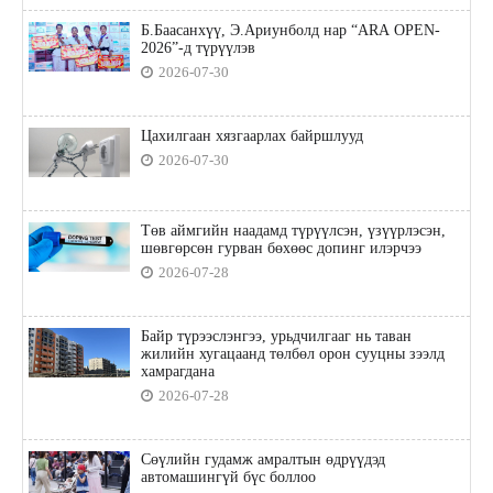
Б.Баасанхүү, Э.Ариунболд нар “ARA OPEN-
2026”-д түрүүлэв
2026-07-30
Цахилгаан хязгаарлах байршлууд
2026-07-30
Төв аймгийн наадамд түрүүлсэн, үзүүрлэсэн,
шөвгөрсөн гурван бөхөөс допинг илэрчээ
2026-07-28
Байр түрээслэнгээ, урьдчилгааг нь таван
жилийн хугацаанд төлбөл орон сууцны зээлд
хамрагдана
2026-07-28
Сөүлийн гудамж амралтын өдрүүдэд
автомашингүй бүс боллоо