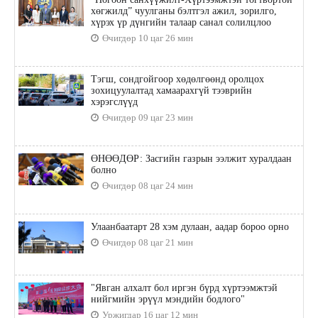
хөгжилд” чуулганы бэлтгэл ажил, зорилго,
хүрэх үр дүнгийн талаар санал солилцлоо
Өчигдөр 10 цаг 26 мин
Тэгш, сондгойгоор хөдөлгөөнд оролцох
зохицуулалтад хамаарахгүй тээврийн
хэрэгслүүд
Өчигдөр 09 цаг 23 мин
ӨНӨӨДӨР: Засгийн газрын ээлжит хуралдаан
болно
Өчигдөр 08 цаг 24 мин
Улаанбаатарт 28 хэм дулаан, аадар бороо орно
Өчигдөр 08 цаг 21 мин
"Явган алхалт бол иргэн бүрд хүртээмжтэй
нийгмийн эрүүл мэндийн бодлого"
Уржигдар 16 цаг 12 мин