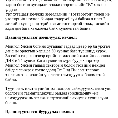
харин богино хугацаат зээлжих зэрэглэлийг “В” хэвээр
үлдээв.
Урт хугацаат зээлжих зэрэглэлийн “Тогтвортой” төлөв нь
улс төрийн нөхцөл байдал тодорхойгүй байгаа ч ирэх 2
жилийн хугацаанд эдийн засаг тогтвортой тэлж, төсвийн
алдагдал бага хэмжээнд байх хүлээлттэй байна.
Цаашид үнэлгээг дээшлүүлэх нөхцөл:
Монгол Улсын богино хугацаат гадаад цэвэр өр ба урсгал
дансны орлогын харьцаа 50 хувиас бага түвшинд хүрэх,
Засгийн газрын цэвэр өрийн хэмжээний жилийн өөрчлөлт
ДНБ-ий 1 хувиас бага түвшинд хүрч буурах зэргээр
Монгол Улсын гадаад секторын болон төсвийн нөхцөл
байдал сайжрах тохиолдолд Эс Энд Пи агентлагаас
зээлжих зэрэглэлийн үнэлгээг нэмэгдүүлэх боломжтой
байна.
Түүнчлэн, институцийн тогтолцоог сайжруулах, ялангуяа
бодлогын таамаглагдахуйц байдал (predictability)-ыг
нэмэгдүүлэх нь зээлжих зэрэглэлийг ахиулах хүчин зүйл
болно.
Цаашид үнэлгээг бууруулах нөхцөл: