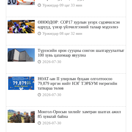
Уржигдар 09 цаг 33 мин
ӨНӨӨДӨР: COP17 хурлын үеэрх сэдэвчилсэн
өдрүүд, үзвэр үйлчилгээний талаар мэдээлнэ
Уржигдар 08 цаг 32 мин
Түрээсийн орон сууцны сонгон шалгаруулалтыг
100 хувь цахимаар явуулна
2026-07-30
НӨАТ-ын II улирлын буцаан олголтоосоо
79,879 иргэн нийт НЭГ ТЭРБУМ төгрөгийн
татвараа төлөв
2026-07-30
Монгол-Оросын хилийг хамтран шалгах ажил
85 хувьтай байна
2026-07-30