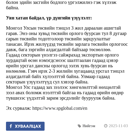
болон эдийн засгийн бодлого үргэлжилнэ гэж хүлээж
байна.
Уян хатан байдал, үр дүнгийн үзүүлэлт:
Монгол Улсын төсвийн тэнцэл 3 жил дараалан ашигтай
гарав. Энэ оны хувьд төсвийн орлого буурсан тул 8 дугаар
сарын төсвийн тодотголоор төсвийн зарцуулалтыг
танасан. Ирэх жилүүдэд төсвийн зарлага төсвийн орлогоос
давж, бага зэргийн алдагдалтай байхаар төсөөллөө.
Гадаад секторын үнэлгээ сайжрахад экспортын орлого
хурдацтай өсөн нэмэгдсэнээс шалтгаалан гадаад цэвэр
өрийн урсгал дансны орлогод эзлэх хувь буурсан нь
нөлөөлөв. Гэвч ирэх 2-3 жилийн хугацаанд урсгал тэнцэл
алдагдалтай байх хүлээлттэй байна. Улмаар гадаад
секторын үзүүлэлтүүд сул хэвээр байна.
Монгол Улс гадаад зах зээлээс хөнгөлөлттэй нөхцөлтэй
зээл авах боломж нээлттэй байгаа нь гадаад өрийн өндөр
түвшнээс үүдэлтэй зарим эрсдэлийг бууруулж байна.
Эх сурвалж:
https://www.spglobal.com/en
Нийгэм
2025-11-03
ХУВААЛЦАХ