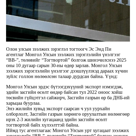
Олон улсын зээлжих зэрэглэл тогтоогч Эс Энд Пи
агентлаг Монгол Улсын зээлжих зэрэглэлийн үнэлгээг
“BB-”, төлөвийг “Тогтвортой” болгож шинэчилснээ 2025
оны 10 дугаар сарын 30-ны өдөр зарлав. Монгол Улсын
зээлжих зэрэглэлийн үнэлгээг дээшлүүлэхэд дараах хүчин
зүйлс голлон нөлөөлсөн талаар дурдсан байна. Үүнд:
Монгол Улсын эрдэс бүтээгдэхүүний экспорт нэмэгдэж,
эдийн засгийн өсөлт өндөр байсан тул 2022 оноос хойш
төсвийн гүйцэтгэл сайжирч, Засгийн газрын өр ба ДНБ-ий
харьцаа буурлаа.
Энэ жилийн хувьд экспорт саарсан ч уул уурхайн
олборлолт, Засгийн газрын хөрөнгө оруулалтын нөлөөгөөр
ирэх 2-3 жилийн хугацаанд эдийн засгийн өсөлт
тогтвортой байх хүлээлттэй байна.
Иймд тус агентлагаас Монгол Улсын урт хугацаат зээлжих
зэрэглэлийг “ВB-”, төлөвийг “Тогтвортой” болгон ахиулж,