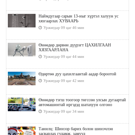
Наймдугаар сарын 13-ныг хүртэл халуун ус
хязгаарлах ХУВААРЬ
Уржигдар 09 цаг 46 мин
Өнөөдөр дөрвөн дүүрэгт ЦАХИЛГААН
ХЯЗГААРЛАНА
Уржигдар 09 цаг 44 мин
Өдөртөө дуу цахилгаантай аадар бороотой
Уржигдар 09 цаг 42 мин
Өнөөдөр тэгш тоогоор төгссөн улсын дугаартай
автомашинтай иргэдэд шатахуун олгоно
Уржигдар 09 цаг 34 мин
Танилц: Шинээр барих болон шинэчлэн
засварлах гудамж, замууд