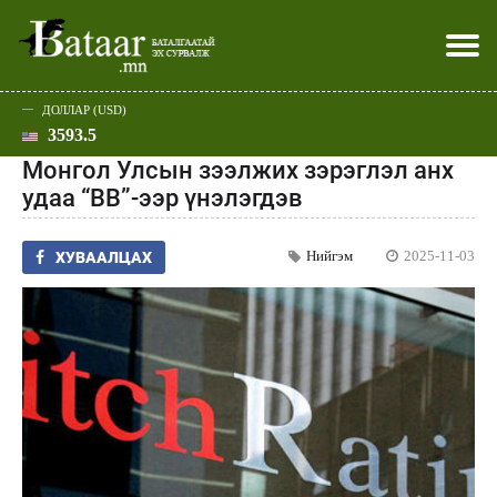
ДОЛЛАР (USD)
3593.5
Хэвлэл мэдээллээр
Батаар юу хэлэв
Эдийн засаг
Нийгэм
Дэлхий
Улс төр
Спорт
Эхлэл
Шар
Монгол Улсын зээлжих зэрэглэл анх
удаа “BB”-ээр үнэлэгдэв
Нийгэм
2025-11-03
ХУВААЛЦАХ